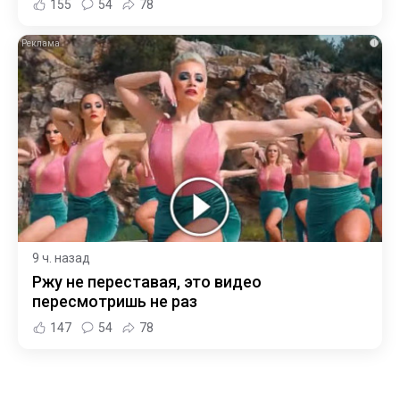
155
54
78
i
9 ч. назад
Ржу не переставая, это видео
пересмотришь не раз
147
54
78