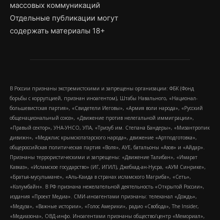
массовых коммуникаций
Отдельные публикации могут
содержать материалы 18+
В России признаны экстремистскими и запрещены организации: ФБК (Фонд
борьбы с коррупцией, признан иноагентом), Штабы Навального, «Национал-
большевистская партия», «Свидетели Иеговы», «Армия воли народа», «Русский
общенациональный союз», «Движение против нелегальной иммиграции»,
«Правый сектор», УНА-УНСО, УПА, «Тризуб им. Степана Бандеры», «Мизантропик
дивижн», «Меджлис крымскотатарского народа», движение «Артподготовка»,
общероссийская политическая партия «Воля», АУЕ, батальоны «Азов» и «Айдар».
Признаны террористическими и запрещены: «Движение Талибан», «Имарат
Кавказ», «Исламское государство» (ИГ, ИГИЛ), Джебхад-ан-Нусра, «АУМ Синрике»,
«Братья-мусульмане», «Аль-Каида в странах исламского Магриба», «Сеть»,
«Колумбайн». В РФ признана нежелательной деятельность «Открытой России»,
издания «Проект Медиа». СМИ-иноагентами признаны: телеканал «Дождь»,
«Медуза», «Важные истории», «Голос Америки», радио «Свобода», The Insider,
«Медиазона», ОВД-инфо. Иноагентами признаны общество/центр «Мемориал»,