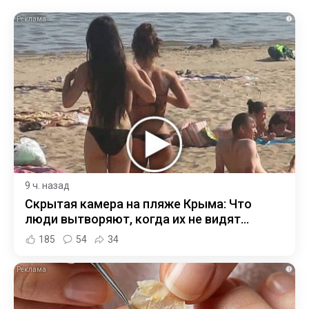
i
9 ч. назад
Скрытая камера на пляже Крыма: Что
люди вытворяют, когда их не видят...
185
54
34
i