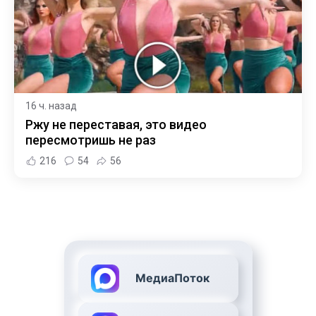
16 ч. назад
Ржу не переставая, это видео
пересмотришь не раз
216
54
56
МедиаПоток