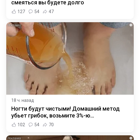
смеяться вы будете долго
127
54
47
i
18 ч. назад
Ногти будут чистыми! Домашний метод
убьет грибок, возьмите 3%-ю…
102
54
70
i