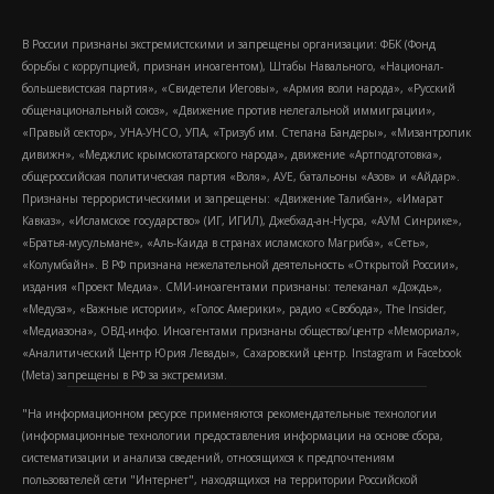
В России признаны экстремистскими и запрещены организации: ФБК (Фонд
борьбы с коррупцией, признан иноагентом), Штабы Навального, «Национал-
большевистская партия», «Свидетели Иеговы», «Армия воли народа», «Русский
общенациональный союз», «Движение против нелегальной иммиграции»,
«Правый сектор», УНА-УНСО, УПА, «Тризуб им. Степана Бандеры», «Мизантропик
дивижн», «Меджлис крымскотатарского народа», движение «Артподготовка»,
общероссийская политическая партия «Воля», АУЕ, батальоны «Азов» и «Айдар».
Признаны террористическими и запрещены: «Движение Талибан», «Имарат
Кавказ», «Исламское государство» (ИГ, ИГИЛ), Джебхад-ан-Нусра, «АУМ Синрике»,
«Братья-мусульмане», «Аль-Каида в странах исламского Магриба», «Сеть»,
«Колумбайн». В РФ признана нежелательной деятельность «Открытой России»,
издания «Проект Медиа». СМИ-иноагентами признаны: телеканал «Дождь»,
«Медуза», «Важные истории», «Голос Америки», радио «Свобода», The Insider,
«Медиазона», ОВД-инфо. Иноагентами признаны общество/центр «Мемориал»,
«Аналитический Центр Юрия Левады», Сахаровский центр. Instagram и Facebook
(Metа) запрещены в РФ за экстремизм.
"На информационном ресурсе применяются рекомендательные технологии
(информационные технологии предоставления информации на основе сбора,
систематизации и анализа сведений, относящихся к предпочтениям
пользователей сети "Интернет", находящихся на территории Российской