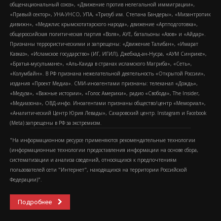
общенациональный союз», «Движение против нелегальной иммиграции»,
«Правый сектор», УНА-УНСО, УПА, «Тризуб им. Степана Бандеры», «Мизантропик
дивижн», «Меджлис крымскотатарского народа», движение «Артподготовка»,
общероссийская политическая партия «Воля», АУЕ, батальоны «Азов» и «Айдар».
Признаны террористическими и запрещены: «Движение Талибан», «Имарат
Кавказ», «Исламское государство» (ИГ, ИГИЛ), Джебхад-ан-Нусра, «АУМ Синрике»,
«Братья-мусульмане», «Аль-Каида в странах исламского Магриба», «Сеть»,
«Колумбайн». В РФ признана нежелательной деятельность «Открытой России»,
издания «Проект Медиа». СМИ-иноагентами признаны: телеканал «Дождь»,
«Медуза», «Важные истории», «Голос Америки», радио «Свобода», The Insider,
«Медиазона», ОВД-инфо. Иноагентами признаны общество/центр «Мемориал»,
«Аналитический Центр Юрия Левады», Сахаровский центр. Instagram и Facebook
(Metа) запрещены в РФ за экстремизм.
"На информационном ресурсе применяются рекомендательные технологии
(информационные технологии предоставления информации на основе сбора,
систематизации и анализа сведений, относящихся к предпочтениям
пользователей сети "Интернет", находящихся на территории Российской
Федерации)".
Подробнее