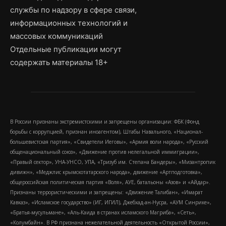
службы по надзору в сфере связи,
информационных технологий и
массовых коммуникаций
Отдельные публикации могут
содержать материалы 18+
В России признаны экстремистскими и запрещены организации: ФБК (Фонд
борьбы с коррупцией, признан иноагентом), Штабы Навального, «Национал-
большевистская партия», «Свидетели Иеговы», «Армия воли народа», «Русский
общенациональный союз», «Движение против нелегальной иммиграции»,
«Правый сектор», УНА-УНСО, УПА, «Тризуб им. Степана Бандеры», «Мизантропик
дивижн», «Меджлис крымскотатарского народа», движение «Артподготовка»,
общероссийская политическая партия «Воля», АУЕ, батальоны «Азов» и «Айдар».
Признаны террористическими и запрещены: «Движение Талибан», «Имарат
Кавказ», «Исламское государство» (ИГ, ИГИЛ), Джебхад-ан-Нусра, «АУМ Синрике»,
«Братья-мусульмане», «Аль-Каида в странах исламского Магриба», «Сеть»,
«Колумбайн». В РФ признана нежелательной деятельность «Открытой России»,