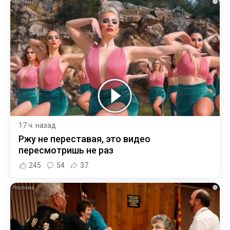
i
17 ч. назад
Ржу не переставая, это видео
пересмотришь не раз
245
54
37
i