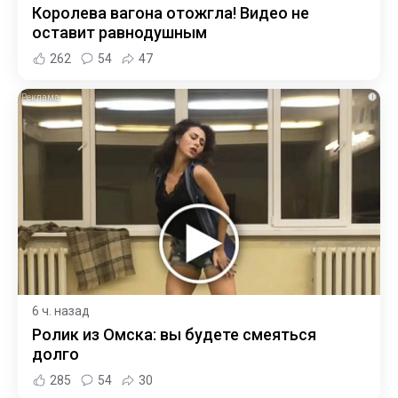
Королева вагона отожгла! Видео не
оставит равнодушным
262
54
47
i
6 ч. назад
Ролик из Омска: вы будете смеяться
долго
285
54
30