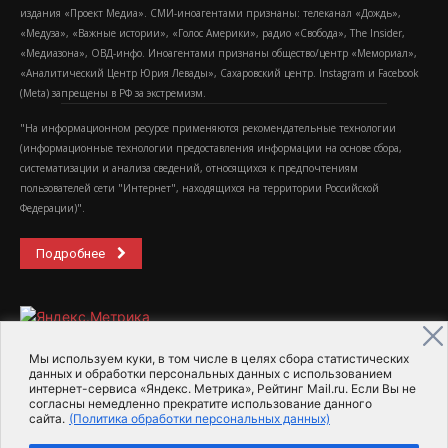
издания «Проект Медиа». СМИ-иноагентами признаны: телеканал «Дождь»,
«Медуза», «Важные истории», «Голос Америки», радио «Свобода», The Insider,
«Медиазона», ОВД-инфо. Иноагентами признаны общество/центр «Мемориал»,
«Аналитический Центр Юрия Левады», Сахаровский центр. Instagram и Facebook
(Metа) запрещены в РФ за экстремизм.
"На информационном ресурсе применяются рекомендательные технологии
(информационные технологии предоставления информации на основе сбора,
систематизации и анализа сведений, относящихся к предпочтениям
пользователей сети "Интернет", находящихся на территории Российской
Федерации)".
Подробнее
Мы используем куки, в том числе в целях сбора статистических
данных и обработки персональных данных с использованием
интернет-сервиса «Яндекс. Метрика», Рейтинг Mail.ru. Если Вы не
2015-2026- Информационное агентство МедиаПоток
согласны немедленно прекратите использование данного
сайта.
(Политика обработки персональных данных)
Для справки
Об издании
Пользовательское соглашение