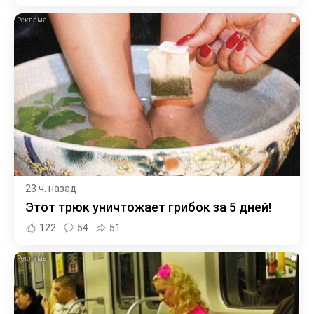
i
23 ч. назад
Этот трюк уничтожает грибок за 5 дней!
122
54
51
i