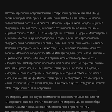
В России признаны экстремистскими и запрещены организации: ФБК (Фонд
борьбы с коррупцией, признан иноагентом), Штабы Навального, «Национал-
большевистская партия», «Свидетели Иеговы», «Армия воли народа», «Русский
общенациональный союз», «Движение против нелегальной иммиграции»,
«Правый сектор», УНА-УНСО, УПА, «Тризуб им. Степана Бандеры», «Мизантропик
дивижн», «Меджлис крымскотатарского народа», движение «Артподготовка»,
общероссийская политическая партия «Воля», АУЕ, батальоны «Азов» и «Айдар».
Признаны террористическими и запрещены: «Движение Талибан», «Имарат
Кавказ», «Исламское государство» (ИГ, ИГИЛ), Джебхад-ан-Нусра, «АУМ Синрике»,
«Братья-мусульмане», «Аль-Каида в странах исламского Магриба», «Сеть»,
«Колумбайн». В РФ признана нежелательной деятельность «Открытой России»,
издания «Проект Медиа». СМИ-иноагентами признаны: телеканал «Дождь»,
«Медуза», «Важные истории», «Голос Америки», радио «Свобода», The Insider,
«Медиазона», ОВД-инфо. Иноагентами признаны общество/центр «Мемориал»,
«Аналитический Центр Юрия Левады», Сахаровский центр. Instagram и Facebook
(Metа) запрещены в РФ за экстремизм.
"На информационном ресурсе применяются рекомендательные технологии
(информационные технологии предоставления информации на основе сбора,
систематизации и анализа сведений, относящихся к предпочтениям
пользователей сети "Интернет", находящихся на территории Российской