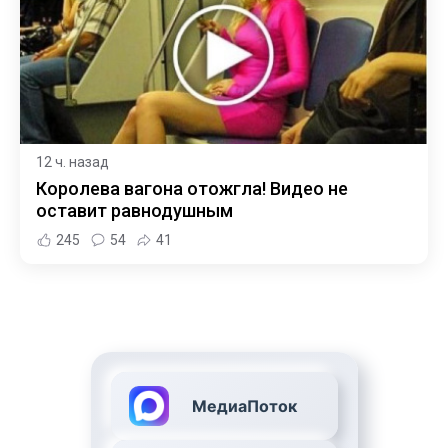
12 ч. назад
Королева вагона отожгла! Видео не
оставит равнодушным
245
54
41
МедиаПоток