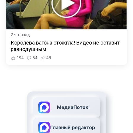
2 ч. назад
Королева вагона отожгла! Видео не оставит
равнодушным
194
54
48
МедиаПоток
Главный редактор