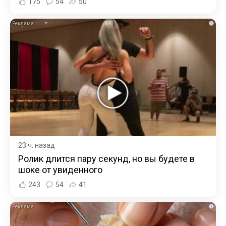
175
54
50
i
23 ч. назад
Ролик длится пару секунд, но вы будете в
шоке от увиденного
243
54
41
i