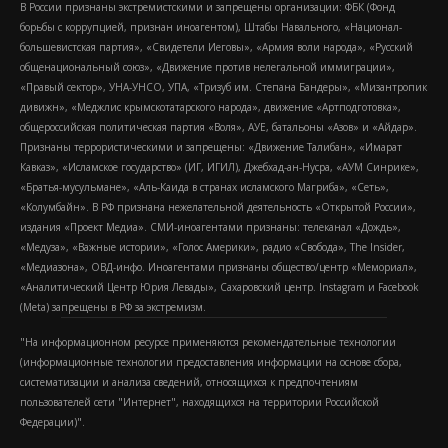
В России признаны экстремистскими и запрещены организации: ФБК (Фонд
борьбы с коррупцией, признан иноагентом), Штабы Навального, «Национал-
большевистская партия», «Свидетели Иеговы», «Армия воли народа», «Русский
общенациональный союз», «Движение против нелегальной иммиграции»,
«Правый сектор», УНА-УНСО, УПА, «Тризуб им. Степана Бандеры», «Мизантропик
дивижн», «Меджлис крымскотатарского народа», движение «Артподготовка»,
общероссийская политическая партия «Воля», АУЕ, батальоны «Азов» и «Айдар».
Признаны террористическими и запрещены: «Движение Талибан», «Имарат
Кавказ», «Исламское государство» (ИГ, ИГИЛ), Джебхад-ан-Нусра, «АУМ Синрике»,
«Братья-мусульмане», «Аль-Каида в странах исламского Магриба», «Сеть»,
«Колумбайн». В РФ признана нежелательной деятельность «Открытой России»,
издания «Проект Медиа». СМИ-иноагентами признаны: телеканал «Дождь»,
«Медуза», «Важные истории», «Голос Америки», радио «Свобода», The Insider,
«Медиазона», ОВД-инфо. Иноагентами признаны общество/центр «Мемориал»,
«Аналитический Центр Юрия Левады», Сахаровский центр. Instagram и Facebook
(Metа) запрещены в РФ за экстремизм.
"На информационном ресурсе применяются рекомендательные технологии
(информационные технологии предоставления информации на основе сбора,
систематизации и анализа сведений, относящихся к предпочтениям
пользователей сети "Интернет", находящихся на территории Российской
Федерации)".