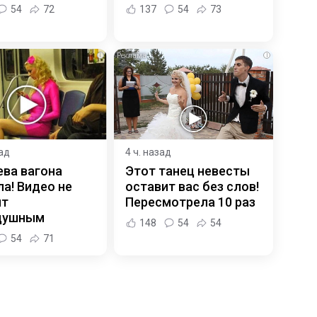
54
72
137
54
73
i
i
зад
4 ч. назад
ева вагона
Этот танец невесты
а! Видео не
оставит вас без слов!
ит
Пересмотрела 10 раз
душным
148
54
54
54
71