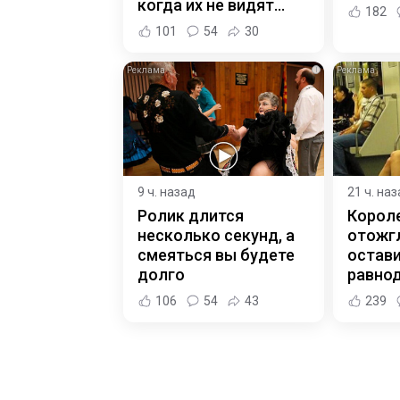
когда их не видят...
182
101
54
30
i
9 ч. назад
21 ч. на
Ролик длится
Корол
несколько секунд, а
отожгл
смеяться вы будете
остав
долго
равно
106
54
43
239