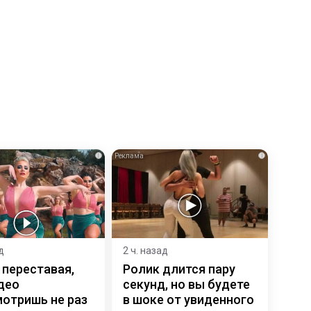
i
i
д
2 ч. назад
 переставая,
Ролик длится пару
део
секунд, но вы будете
отришь не раз
в шоке от увиденного