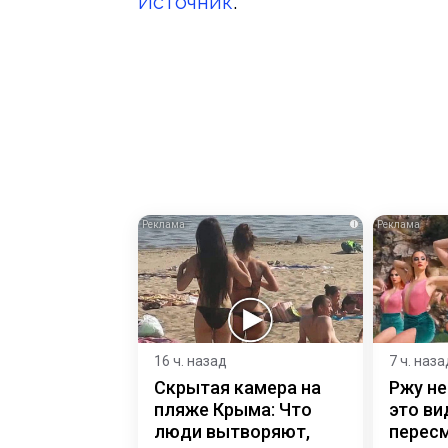
Источник
.
i
16 ч. назад
7 ч. наза
Скрытая камера на
Ржу не
пляже Крыма: Что
это ви
люди вытворяют,
пересм