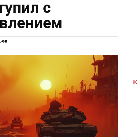
тупил с
явлением
ьев
Н