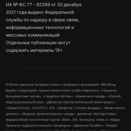
ИА № ФС 77 - 82389 от 30 декабря
2021 года выдано Федеральной
службы по надзору в сфере связи,
информационных технологий и
массовых коммуникаций
Отдельные публикации могут
содержать материалы 18+
В России признаны экстремистскими и запрещены организации: ФБК (Фонд
борьбы с коррупцией, признан иноагентом), Штабы Навального, «Национал-
большевистская партия», «Свидетели Иеговы», «Армия воли народа», «Русский
общенациональный союз», «Движение против нелегальной иммиграции»,
«Правый сектор», УНА-УНСО, УПА, «Тризуб им. Степана Бандеры», «Мизантропик
дивижн», «Меджлис крымскотатарского народа», движение «Артподготовка»,
общероссийская политическая партия «Воля», АУЕ, батальоны «Азов» и «Айдар».
Признаны террористическими и запрещены: «Движение Талибан», «Имарат