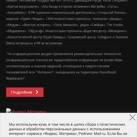
Кавказ», «Исламское государство» (ИГ, ИГИЛ), Джебхад-ан-Нусра, «АУМ Синрике»,
«Братья-мусульмане», «Аль-Каида в странах исламского Магриба», «Сеть»,
«Колумбайн». В РФ признана нежелательной деятельность «Открытой России»,
издания «Проект Медиа». СМИ-иноагентами признаны: телеканал «Дождь»,
«Медуза», «Важные истории», «Голос Америки», радио «Свобода», The Insider,
«Медиазона», ОВД-инфо. Иноагентами признаны общество/центр «Мемориал»,
«Аналитический Центр Юрия Левады», Сахаровский центр. Instagram и Facebook
(Metа) запрещены в РФ за экстремизм.
"На информационном ресурсе применяются рекомендательные технологии
(информационные технологии предоставления информации на основе сбора,
систематизации и анализа сведений, относящихся к предпочтениям
пользователей сети "Интернет", находящихся на территории Российской
Федерации)".
Подробнее
Мы используем куки, в том числе в целях сбора статистических
данных и обработки персональных данных с использованием
интернет-сервиса «Яндекс. Метрика», Рейтинг Mail.ru. Если Вы не