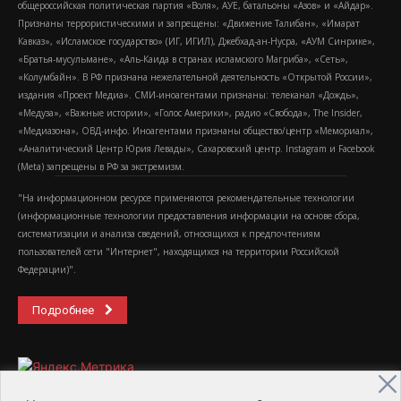
общероссийская политическая партия «Воля», АУЕ, батальоны «Азов» и «Айдар».
Признаны террористическими и запрещены: «Движение Талибан», «Имарат
Кавказ», «Исламское государство» (ИГ, ИГИЛ), Джебхад-ан-Нусра, «АУМ Синрике»,
«Братья-мусульмане», «Аль-Каида в странах исламского Магриба», «Сеть»,
«Колумбайн». В РФ признана нежелательной деятельность «Открытой России»,
издания «Проект Медиа». СМИ-иноагентами признаны: телеканал «Дождь»,
«Медуза», «Важные истории», «Голос Америки», радио «Свобода», The Insider,
«Медиазона», ОВД-инфо. Иноагентами признаны общество/центр «Мемориал»,
«Аналитический Центр Юрия Левады», Сахаровский центр. Instagram и Facebook
(Metа) запрещены в РФ за экстремизм.
"На информационном ресурсе применяются рекомендательные технологии
(информационные технологии предоставления информации на основе сбора,
систематизации и анализа сведений, относящихся к предпочтениям
пользователей сети "Интернет", находящихся на территории Российской
Федерации)".
Подробнее