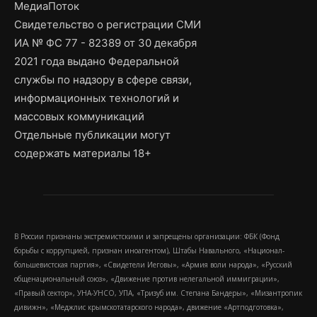
МедиаПоток
Свидетельство о регистрации СМИ
ИА № ФС 77 - 82389 от 30 декабря
2021 года выдано Федеральной
службы по надзору в сфере связи,
информационных технологий и
массовых коммуникаций
Отдельные публикации могут
содержать материалы 18+
В России признаны экстремистскими и запрещены организации: ФБК (Фонд
борьбы с коррупцией, признан иноагентом), Штабы Навального, «Национал-
большевистская партия», «Свидетели Иеговы», «Армия воли народа», «Русский
общенациональный союз», «Движение против нелегальной иммиграции»,
«Правый сектор», УНА-УНСО, УПА, «Тризуб им. Степана Бандеры», «Мизантропик
дивижн», «Меджлис крымскотатарского народа», движение «Артподготовка»,