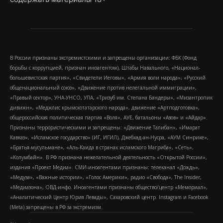
В России признаны экстремистскими и запрещены организации: ФБК (Фонд
борьбы с коррупцией, признан иноагентом), Штабы Навального, «Национал-
большевистская партия», «Свидетели Иеговы», «Армия воли народа», «Русский
общенациональный союз», «Движение против нелегальной иммиграции»,
«Правый сектор», УНА-УНСО, УПА, «Тризуб им. Степана Бандеры», «Мизантропик
дивижн», «Меджлис крымскотатарского народа», движение «Артподготовка»,
общероссийская политическая партия «Воля», АУЕ, батальоны «Азов» и «Айдар».
Признаны террористическими и запрещены: «Движение Талибан», «Имарат
Кавказ», «Исламское государство» (ИГ, ИГИЛ), Джебхад-ан-Нусра, «АУМ Синрике»,
«Братья-мусульмане», «Аль-Каида в странах исламского Магриба», «Сеть»,
«Колумбайн». В РФ признана нежелательной деятельность «Открытой России»,
издания «Проект Медиа». СМИ-иноагентами признаны: телеканал «Дождь»,
«Медуза», «Важные истории», «Голос Америки», радио «Свобода», The Insider,
«Медиазона», ОВД-инфо. Иноагентами признаны общество/центр «Мемориал»,
«Аналитический Центр Юрия Левады», Сахаровский центр. Instagram и Facebook
(Metа) запрещены в РФ за экстремизм.