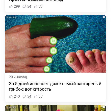
299
54
70
i
20 ч. назад
За 5 дней исчезнет даже самый застарелый
грибок: вот хитрость
240
54
57
i