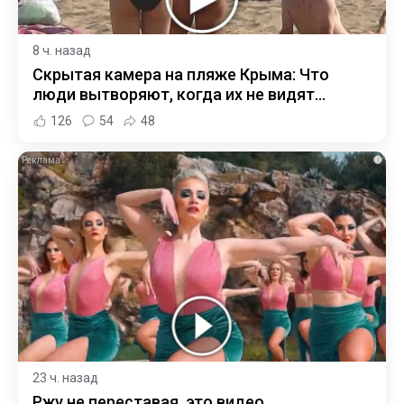
8 ч. назад
Скрытая камера на пляже Крыма: Что
люди вытворяют, когда их не видят...
126
54
48
i
23 ч. назад
Ржу не переставая, это видео