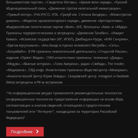
большевистская партия», «Свидетели Иеговы», «Армия воли народа», «Русский
общенациональный союз», «Движение против нелегальной иммиграции»,
«Правый сектор», УНА-УНСО, УПА, «Тризуб им. Степана Бандеры», «Мизантропик
дивижн», «Меджлис крымскотатарского народа», движение «Артподготовка»,
общероссийская политическая партия «Воля», АУЕ, батальоны «Азов» и «Айдар».
Признаны террористическими и запрещены: «Движение Талибан», «Имарат
Кавказ», «Исламское государство» (ИГ, ИГИЛ), Джебхад-ан-Нусра, «АУМ Синрике»,
«Братья-мусульмане», «Аль-Каида в странах исламского Магриба», «Сеть»,
«Колумбайн». В РФ признана нежелательной деятельность «Открытой России»,
издания «Проект Медиа». СМИ-иноагентами признаны: телеканал «Дождь»,
«Медуза», «Важные истории», «Голос Америки», радио «Свобода», The Insider,
«Медиазона», ОВД-инфо. Иноагентами признаны общество/центр «Мемориал»,
«Аналитический Центр Юрия Левады», Сахаровский центр. Instagram и Facebook
(Metа) запрещены в РФ за экстремизм.
"На информационном ресурсе применяются рекомендательные технологии
(информационные технологии предоставления информации на основе сбора,
систематизации и анализа сведений, относящихся к предпочтениям
пользователей сети "Интернет", находящихся на территории Российской
Федерации)".
Подробнее