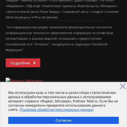
«Медуза», «Важные истории», «Голос Америки», радио «Свобода», The Insider,
«Медиазона», ОВД-инфо. Иноагентами признаны общество/центр «Мемориал»,
«Аналитический Центр Юрия Левады», Сахаровский центр. Instagram и Facebook
(Metа) запрещены в РФ за экстремизм.
"На информационном ресурсе применяются рекомендательные технологии
(информационные технологии предоставления информации на основе сбора,
систематизации и анализа сведений, относящихся к предпочтениям
пользователей сети "Интернет", находящихся на территории Российской
Федерации)".
Подробнее
Мы используем куки, в том числе в целях сбора статистических
данных и обработки персональных данных с использованием
интернет-сервиса «Яндекс. Метрика», Рейтинг Mail.ru. Если Вы не
2015-2026- Информационное агентство МедиаПоток
согласны немедленно прекратите использование данного
сайта.
(Политика обработки персональных данных)
Для справки
Об издании
Пользовательское соглашение
Согласен
Политика обработки персональных данных