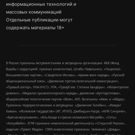
информационных технологий и
массовых коммуникаций
Отдельные публикации могут
содержать материалы 18+
В России признаны экстремистскими и запрещены организации: ФБК (Фонд
борьбы с коррупцией, признан иноагентом), Штабы Навального, «Национал-
большевистская партия», «Свидетели Иеговы», «Армия воли народа», «Русский
общенациональный союз», «Движение против нелегальной иммиграции»,
«Правый сектор», УНА-УНСО, УПА, «Тризуб им. Степана Бандеры», «Мизантропик
дивижн», «Меджлис крымскотатарского народа», движение «Артподготовка»,
общероссийская политическая партия «Воля», АУЕ, батальоны «Азов» и «Айдар».
Признаны террористическими и запрещены: «Движение Талибан», «Имарат
Кавказ», «Исламское государство» (ИГ, ИГИЛ), Джебхад-ан-Нусра, «АУМ Синрике»,
«Братья-мусульмане», «Аль-Каида в странах исламского Магриба», «Сеть»,
«Колумбайн». В РФ признана нежелательной деятельность «Открытой России»,
издания «Проект Медиа». СМИ-иноагентами признаны: телеканал «Дождь»,