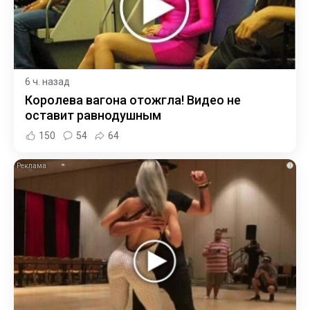
6 ч. назад
Королева вагона отожгла! Видео не
оставит равнодушным
150
54
64
i