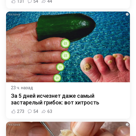
131
54
44
i
23 ч. назад
За 5 дней исчезнет даже самый
застарелый грибок: вот хитрость
273
54
63
i