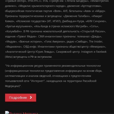
«Правый сектор», УНА-УНСО, УПА, «Тризуб им. Степана Бандеры», «Мизантропик
дивижн», «Меджлис крымскотатарского народа», движение «Артподготовка»,
общероссийская политическая партия «Воля», АУЕ, батальоны «Азов» и «Айдар».
Признаны террористическими и запрещены: «Движение Талибан», «Имарат
Кавказ», «Исламское государство» (ИГ, ИГИЛ), Джебхад-ан-Нусра, «АУМ Синрике»,
«Братья-мусульмане», «Аль-Каида в странах исламского Магриба», «Сеть»,
«Колумбайн». В РФ признана нежелательной деятельность «Открытой России»,
издания «Проект Медиа». СМИ-иноагентами признаны: телеканал «Дождь»,
«Медуза», «Важные истории», «Голос Америки», радио «Свобода», The Insider,
«Медиазона», ОВД-инфо. Иноагентами признаны общество/центр «Мемориал»,
«Аналитический Центр Юрия Левады», Сахаровский центр. Instagram и Facebook
(Metа) запрещены в РФ за экстремизм.
"На информационном ресурсе применяются рекомендательные технологии
(информационные технологии предоставления информации на основе сбора,
систематизации и анализа сведений, относящихся к предпочтениям
пользователей сети "Интернет", находящихся на территории Российской
Федерации)".
Подробнее