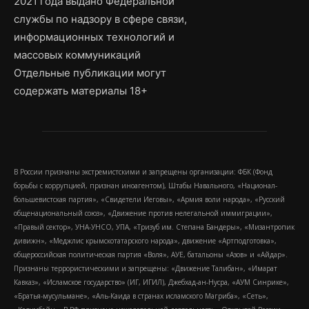
2021 года выдано Федеральной
службы по надзору в сфере связи,
информационных технологий и
массовых коммуникаций
Отдельные публикации могут
содержать материалы 18+
В России признаны экстремистскими и запрещены организации: ФБК (Фонд
борьбы с коррупцией, признан иноагентом), Штабы Навального, «Национал-
большевистская партия», «Свидетели Иеговы», «Армия воли народа», «Русский
общенациональный союз», «Движение против нелегальной иммиграции»,
«Правый сектор», УНА-УНСО, УПА, «Тризуб им. Степана Бандеры», «Мизантропик
дивижн», «Меджлис крымскотатарского народа», движение «Артподготовка»,
общероссийская политическая партия «Воля», АУЕ, батальоны «Азов» и «Айдар».
Признаны террористическими и запрещены: «Движение Талибан», «Имарат
Кавказ», «Исламское государство» (ИГ, ИГИЛ), Джебхад-ан-Нусра, «АУМ Синрике»,
«Братья-мусульмане», «Аль-Каида в странах исламского Магриба», «Сеть»,