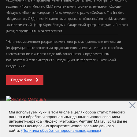
«Колумбайн». В РФ признана нежелательной деятельность «Открытой России»,
издания «Проект Медиа». СМИ-иноагентами признаны: телеканал «Дождь»,
«Медуза», «Важные истории», «Голос Америки», радио «Свобода», The Insider,
«Медиазона», ОВД-инфо. Иноагентами признаны общество/центр «Мемориал»,
«Аналитический Центр Юрия Левады», Сахаровский центр. Instagram и Facebook
(Metа) запрещены в РФ за экстремизм.
"На информационном ресурсе применяются рекомендательные технологии
(информационные технологии предоставления информации на основе сбора,
систематизации и анализа сведений, относящихся к предпочтениям
пользователей сети "Интернет", находящихся на территории Российской
Федерации)".
Подробнее
Мы используем куки, в том числе в целях сбора статистических
данных и обработки персональных данных с использованием
интернет-сервиса «Яндекс. Метрика», Рейтинг Mail.ru. Если Вы не
2015-2026- Информационное агентство МедиаПоток
согласны немедленно прекратите использование данного
сайта.
(Политика обработки персональных данных)