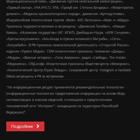
общенациональный союз», «Движение против нелегальной иммиграции»,
«Правый сектор», УНА-УНСО, УПА, «Тризуб им. Степана Бандеры», «Мизантропик
дивижн», «Меджлис крымскотатарского народа», движение «Артподготовка»,
общероссийская политическая партия «Воля», АУЕ, батальоны «Азов» и «Айдар».
Признаны террористическими и запрещены: «Движение Талибан», «Имарат
Кавказ», «Исламское государство» (ИГ, ИГИЛ), Джебхад-ан-Нусра, «АУМ Синрике»,
«Братья-мусульмане», «Аль-Каида в странах исламского Магриба», «Сеть»,
«Колумбайн». В РФ признана нежелательной деятельность «Открытой России»,
издания «Проект Медиа». СМИ-иноагентами признаны: телеканал «Дождь»,
«Медуза», «Важные истории», «Голос Америки», радио «Свобода», The Insider,
«Медиазона», ОВД-инфо. Иноагентами признаны общество/центр «Мемориал»,
«Аналитический Центр Юрия Левады», Сахаровский центр. Instagram и Facebook
(Metа) запрещены в РФ за экстремизм.
"На информационном ресурсе применяются рекомендательные технологии
(информационные технологии предоставления информации на основе сбора,
систематизации и анализа сведений, относящихся к предпочтениям
пользователей сети "Интернет", находящихся на территории Российской
Федерации)".
Подробнее