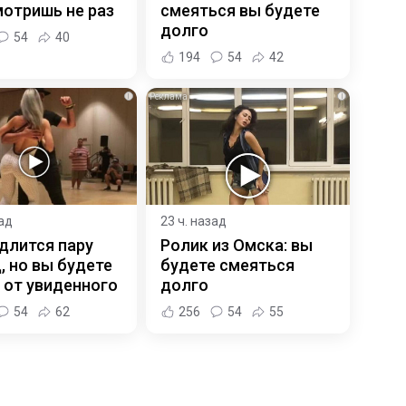
отришь не раз
смеяться вы будете
долго
54
40
194
54
42
i
i
зад
23 ч. назад
длится пару
Ролик из Омска: вы
, но вы будете
будете смеяться
 от увиденного
долго
54
62
256
54
55