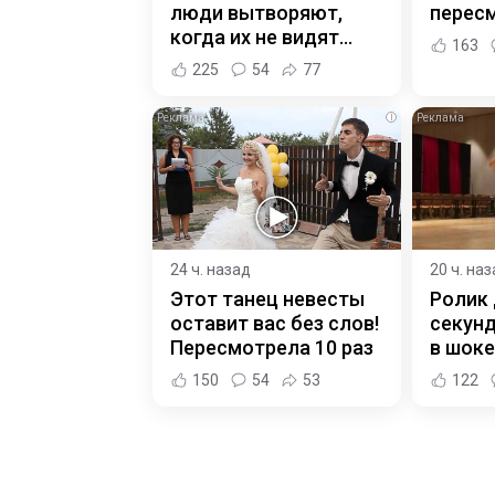
люди вытворяют,
пересм
когда их не видят...
163
225
54
77
i
24 ч. назад
20 ч. на
Этот танец невесты
Ролик 
оставит вас без слов!
секунд
Пересмотрела 10 раз
в шоке
150
54
53
122