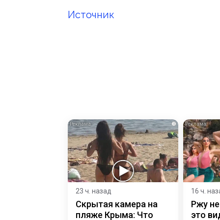
Источник
i
23 ч. назад
16 ч. на
Скрытая камера на
Ржу не
пляже Крыма: Что
это ви