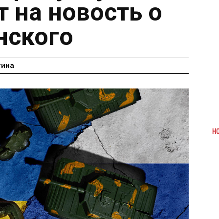
т на новость о
нского
гина
Н