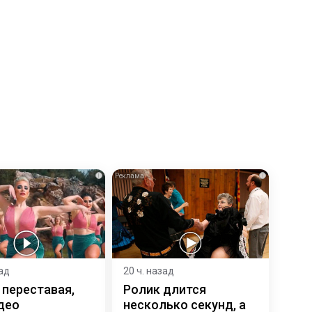
i
i
зад
20 ч. назад
 переставая,
Ролик длится
део
несколько секунд, а