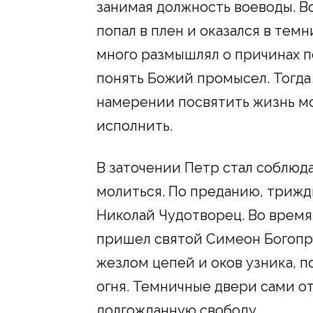
занимая должность воеводы. В
попал в плен и оказался в тем
много размышлял о причинах п
понять Божий промысел. Тогда
намерении посвятить жизнь мо
исполнить.
В заточении Петр стал соблюд
молиться. По преданию, трижд
Николай Чудотворец. Во время
пришел святой Симеон Богопр
жезлом цепей и оков узника, по
огня. Темничные двери сами о
долгожданную свободу.