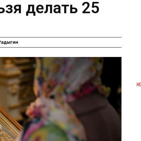
ьзя делать 25
Радыгин
Н