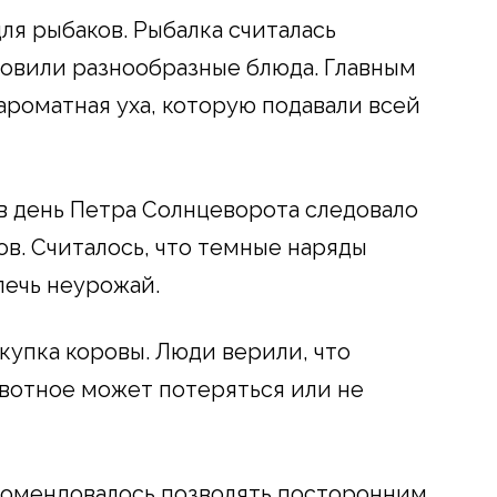
ля рыбаков. Рыбалка считалась
отовили разнообразные блюда. Главным
роматная уха, которую подавали всей
в день Петра Солнцеворота следовало
в. Считалось, что темные наряды
лечь неурожай.
купка коровы. Люди верили, что
вотное может потеряться или не
омендовалось позволять посторонним