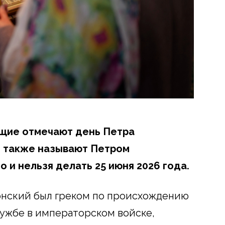
щие отмечают день Петра
е также называют Петром
 и нельзя делать 25 июня 2026 года.
онский был греком по происхождению
лужбе в императорском войске,