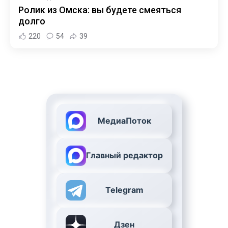
Ролик из Омска: вы будете смеяться
долго
220
54
39
МедиаПоток
Главный редактор
Telegram
Дзен