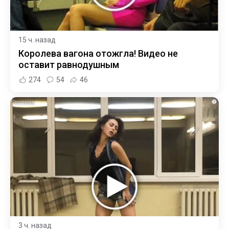
15 ч. назад
Королева вагона отожгла! Видео не
оставит равнодушным
274
54
46
i
3 ч. назад