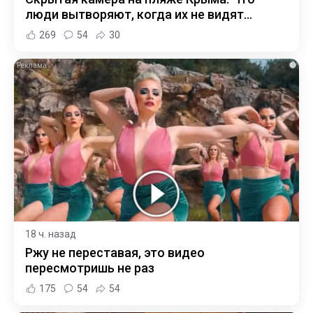
люди вытворяют, когда их не видят...
269
54
30
i
18 ч. назад
Ржу не переставая, это видео
пересмотришь не раз
175
54
54