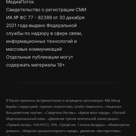
МедиаПоток
Свидетельство о регистрации СМИ
ИА № ФС 77 - 82389 от 30 декабря
2021 года выдано Федеральной
службы по надзору в сфере связи,
информационных технологий и
массовых коммуникаций
Отдельные публикации могут
содержать материалы 18+
В России признаны экстремистскими и запрещены организации: ФБК (Фонд
борьбы с коррупцией, признан иноагентом), Штабы Навального, «Национал-
большевистская партия», «Свидетели Иеговы», «Армия воли народа», «Русский
общенациональный союз», «Движение против нелегальной иммиграции»,
«Правый сектор», УНА-УНСО, УПА, «Тризуб им. Степана Бандеры», «Мизантропик
дивижн», «Меджлис крымскотатарского народа», движение «Артподготовка»,