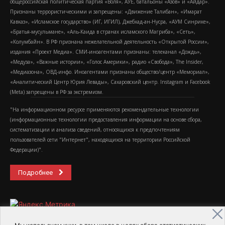
общероссийская политическая партия «Воля», АУЕ, батальоны «Азов» и «Айдар».
Признаны террористическими и запрещены: «Движение Талибан», «Имарат
Кавказ», «Исламское государство» (ИГ, ИГИЛ), Джебхад-ан-Нусра, «АУМ Синрике»,
«Братья-мусульмане», «Аль-Каида в странах исламского Магриба», «Сеть»,
«Колумбайн». В РФ признана нежелательной деятельность «Открытой России»,
издания «Проект Медиа». СМИ-иноагентами признаны: телеканал «Дождь»,
«Медуза», «Важные истории», «Голос Америки», радио «Свобода», The Insider,
«Медиазона», ОВД-инфо. Иноагентами признаны общество/центр «Мемориал»,
«Аналитический Центр Юрия Левады», Сахаровский центр. Instagram и Facebook
(Metа) запрещены в РФ за экстремизм.
"На информационном ресурсе применяются рекомендательные технологии
(информационные технологии предоставления информации на основе сбора,
систематизации и анализа сведений, относящихся к предпочтениям
пользователей сети "Интернет", находящихся на территории Российской
Федерации)".
Подробнее