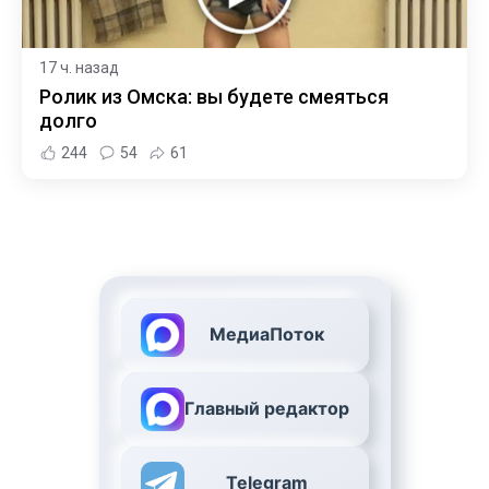
17 ч. назад
Ролик из Омска: вы будете смеяться
долго
244
54
61
МедиаПоток
Главный редактор
Telegram