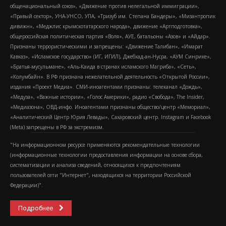
общенациональный союз», «Движение против нелегальной иммиграции»,
«Правый сектор», УНА-УНСО, УПА, «Тризуб им. Степана Бандеры», «Мизантропик
дивижн», «Меджлис крымскотатарского народа», движение «Артподготовка»,
общероссийская политическая партия «Воля», АУЕ, батальоны «Азов» и «Айдар».
Признаны террористическими и запрещены: «Движение Талибан», «Имарат
Кавказ», «Исламское государство» (ИГ, ИГИЛ), Джебхад-ан-Нусра, «АУМ Синрике»,
«Братья-мусульмане», «Аль-Каида в странах исламского Магриба», «Сеть»,
«Колумбайн». В РФ признана нежелательной деятельность «Открытой России»,
издания «Проект Медиа». СМИ-иноагентами признаны: телеканал «Дождь»,
«Медуза», «Важные истории», «Голос Америки», радио «Свобода», The Insider,
«Медиазона», ОВД-инфо. Иноагентами признаны общество/центр «Мемориал»,
«Аналитический Центр Юрия Левады», Сахаровский центр. Instagram и Facebook
(Metа) запрещены в РФ за экстремизм.
"На информационном ресурсе применяются рекомендательные технологии
(информационные технологии предоставления информации на основе сбора,
систематизации и анализа сведений, относящихся к предпочтениям
пользователей сети "Интернет", находящихся на территории Российской
Федерации)".
Подробнее