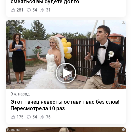
смеяться вы будете долго
281
54
31
i
9 ч. назад
Этот танец невесты оставит вас без слов!
Пересмотрела 10 раз
175
54
76
i