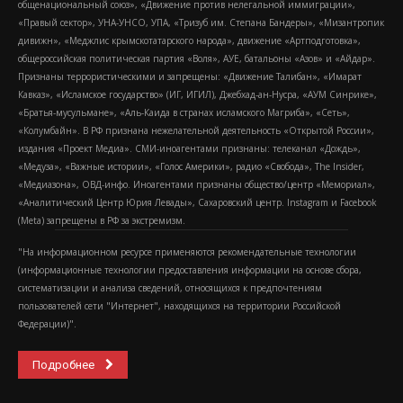
общенациональный союз», «Движение против нелегальной иммиграции»,
«Правый сектор», УНА-УНСО, УПА, «Тризуб им. Степана Бандеры», «Мизантропик
дивижн», «Меджлис крымскотатарского народа», движение «Артподготовка»,
общероссийская политическая партия «Воля», АУЕ, батальоны «Азов» и «Айдар».
Признаны террористическими и запрещены: «Движение Талибан», «Имарат
Кавказ», «Исламское государство» (ИГ, ИГИЛ), Джебхад-ан-Нусра, «АУМ Синрике»,
«Братья-мусульмане», «Аль-Каида в странах исламского Магриба», «Сеть»,
«Колумбайн». В РФ признана нежелательной деятельность «Открытой России»,
издания «Проект Медиа». СМИ-иноагентами признаны: телеканал «Дождь»,
«Медуза», «Важные истории», «Голос Америки», радио «Свобода», The Insider,
«Медиазона», ОВД-инфо. Иноагентами признаны общество/центр «Мемориал»,
«Аналитический Центр Юрия Левады», Сахаровский центр. Instagram и Facebook
(Metа) запрещены в РФ за экстремизм.
"На информационном ресурсе применяются рекомендательные технологии
(информационные технологии предоставления информации на основе сбора,
систематизации и анализа сведений, относящихся к предпочтениям
пользователей сети "Интернет", находящихся на территории Российской
Федерации)".
Подробнее