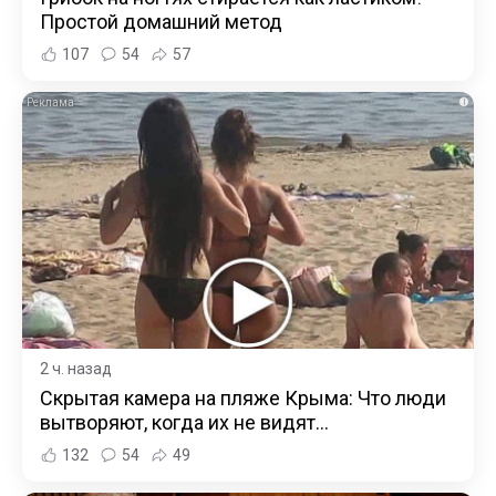
Простой домашний метод
107
54
57
i
2 ч. назад
Скрытая камера на пляже Крыма: Что люди
вытворяют, когда их не видят...
132
54
49