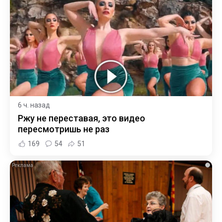
6 ч. назад
Ржу не переставая, это видео
пересмотришь не раз
169
54
51
i