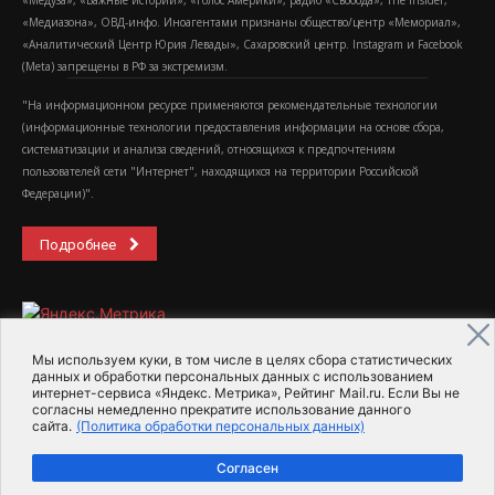
«Медуза», «Важные истории», «Голос Америки», радио «Свобода», The Insider,
«Медиазона», ОВД-инфо. Иноагентами признаны общество/центр «Мемориал»,
«Аналитический Центр Юрия Левады», Сахаровский центр. Instagram и Facebook
(Metа) запрещены в РФ за экстремизм.
"На информационном ресурсе применяются рекомендательные технологии
(информационные технологии предоставления информации на основе сбора,
систематизации и анализа сведений, относящихся к предпочтениям
пользователей сети "Интернет", находящихся на территории Российской
Федерации)".
Подробнее
Мы используем куки, в том числе в целях сбора статистических
данных и обработки персональных данных с использованием
интернет-сервиса «Яндекс. Метрика», Рейтинг Mail.ru. Если Вы не
2015-2026- Информационное агентство МедиаПоток
согласны немедленно прекратите использование данного
сайта.
(Политика обработки персональных данных)
Для справки
Об издании
Пользовательское соглашение
Согласен
Политика обработки персональных данных