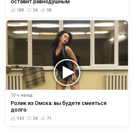
оставит равнодушным
189
54
58
i
10 ч. назад
Ролик из Омска: вы будете смеяться
долго
143
54
71