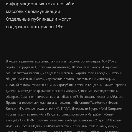
информационных технологий и
массовых коммуникаций
Отдельные публикации могут
содержать материалы 18+
В России признаны экстремистскими и запрещены организации: ФБК (Фонд
борьбы с коррупцией, признан иноагентом), Штабы Навального, «Национал-
большевистская партия», «Свидетели Иеговы», «Армия воли народа», «Русский
общенациональный союз», «Движение против нелегальной иммиграции»,
«Правый сектор», УНА-УНСО, УПА, «Тризуб им. Степана Бандеры», «Мизантропик
дивижн», «Меджлис крымскотатарского народа», движение «Артподготовка»,
общероссийская политическая партия «Воля», АУЕ, батальоны «Азов» и «Айдар».
Признаны террористическими и запрещены: «Движение Талибан», «Имарат
Кавказ», «Исламское государство» (ИГ, ИГИЛ), Джебхад-ан-Нусра, «АУМ Синрике»,
«Братья-мусульмане», «Аль-Каида в странах исламского Магриба», «Сеть»,
«Колумбайн». В РФ признана нежелательной деятельность «Открытой России»,
издания «Проект Медиа». СМИ-иноагентами признаны: телеканал «Дождь»,