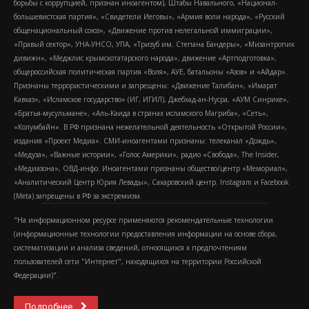
борьбы с коррупцией, признан иноагентом), Штабы Навального, «Национал-
большевистская партия», «Свидетели Иеговы», «Армия воли народа», «Русский
общенациональный союз», «Движение против нелегальной иммиграции»,
«Правый сектор», УНА-УНСО, УПА, «Тризуб им. Степана Бандеры», «Мизантропик
дивижн», «Меджлис крымскотатарского народа», движение «Артподготовка»,
общероссийская политическая партия «Воля», АУЕ, батальоны «Азов» и «Айдар».
Признаны террористическими и запрещены: «Движение Талибан», «Имарат
Кавказ», «Исламское государство» (ИГ, ИГИЛ), Джебхад-ан-Нусра, «АУМ Синрике»,
«Братья-мусульмане», «Аль-Каида в странах исламского Магриба», «Сеть»,
«Колумбайн». В РФ признана нежелательной деятельность «Открытой России»,
издания «Проект Медиа». СМИ-иноагентами признаны: телеканал «Дождь»,
«Медуза», «Важные истории», «Голос Америки», радио «Свобода», The Insider,
«Медиазона», ОВД-инфо. Иноагентами признаны общество/центр «Мемориал»,
«Аналитический Центр Юрия Левады», Сахаровский центр. Instagram и Facebook
(Metа) запрещены в РФ за экстремизм.
"На информационном ресурсе применяются рекомендательные технологии
(информационные технологии предоставления информации на основе сбора,
систематизации и анализа сведений, относящихся к предпочтениям
пользователей сети "Интернет", находящихся на территории Российской
Федерации)".
Подробнее