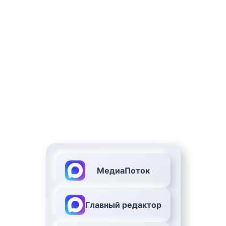
МедиаПоток
Главный редактор