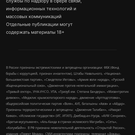
службы по надзору в сфере связи,
информационных технологий и
массовых коммуникаций
Отдельные публикации могут
содержать материалы 18+
В России признаны экстремистскими и запрещены организации: ФБК (Фонд
борьбы с коррупцией, признан иноагентом), Штабы Навального, «Национал-
большевистская партия», «Свидетели Иеговы», «Армия воли народа», «Русский
общенациональный союз», «Движение против нелегальной иммиграции»,
«Правый сектор», УНА-УНСО, УПА, «Тризуб им. Степана Бандеры», «Мизантропик
дивижн», «Меджлис крымскотатарского народа», движение «Артподготовка»,
общероссийская политическая партия «Воля», АУЕ, батальоны «Азов» и «Айдар».
Признаны террористическими и запрещены: «Движение Талибан», «Имарат
Кавказ», «Исламское государство» (ИГ, ИГИЛ), Джебхад-ан-Нусра, «АУМ Синрике»,
«Братья-мусульмане», «Аль-Каида в странах исламского Магриба», «Сеть»,
«Колумбайн». В РФ признана нежелательной деятельность «Открытой России»,
издания «Проект Медиа». СМИ-иноагентами признаны: телеканал «Дождь»,