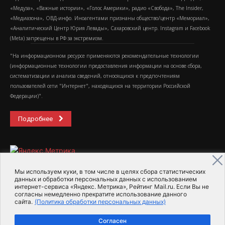
«Медуза», «Важные истории», «Голос Америки», радио «Свобода», The Insider,
«Медиазона», ОВД-инфо. Иноагентами признаны общество/центр «Мемориал»,
«Аналитический Центр Юрия Левады», Сахаровский центр. Instagram и Facebook
(Metа) запрещены в РФ за экстремизм.
"На информационном ресурсе применяются рекомендательные технологии
(информационные технологии предоставления информации на основе сбора,
систематизации и анализа сведений, относящихся к предпочтениям
пользователей сети "Интернет", находящихся на территории Российской
Федерации)".
Подробнее
Мы используем куки, в том числе в целях сбора статистических
данных и обработки персональных данных с использованием
интернет-сервиса «Яндекс. Метрика», Рейтинг Mail.ru. Если Вы не
2015-2026- Информационное агентство МедиаПоток
согласны немедленно прекратите использование данного
сайта.
(Политика обработки персональных данных)
Для справки
Об издании
Пользовательское соглашение
Согласен
Политика обработки персональных данных