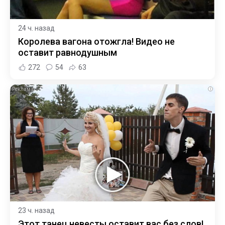
24 ч. назад
Королева вагона отожгла! Видео не
оставит равнодушным
272
54
63
i
23 ч. назад
Этот танец невесты оставит вас без слов!