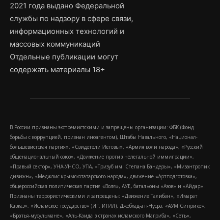
2021 года выдано Федеральной
службы по надзору в сфере связи,
информационных технологий и
массовых коммуникаций
Отдельные публикации могут
содержать материалы 18+
В России признаны экстремистскими и запрещены организации: ФБК (Фонд
борьбы с коррупцией, признан иноагентом), Штабы Навального, «Национал-
большевистская партия», «Свидетели Иеговы», «Армия воли народа», «Русский
общенациональный союз», «Движение против нелегальной иммиграции»,
«Правый сектор», УНА-УНСО, УПА, «Тризуб им. Степана Бандеры», «Мизантропик
дивижн», «Меджлис крымскотатарского народа», движение «Артподготовка»,
общероссийская политическая партия «Воля», АУЕ, батальоны «Азов» и «Айдар».
Признаны террористическими и запрещены: «Движение Талибан», «Имарат
Кавказ», «Исламское государство» (ИГ, ИГИЛ), Джебхад-ан-Нусра, «АУМ Синрике»,
«Братья-мусульмане», «Аль-Каида в странах исламского Магриба», «Сеть»,