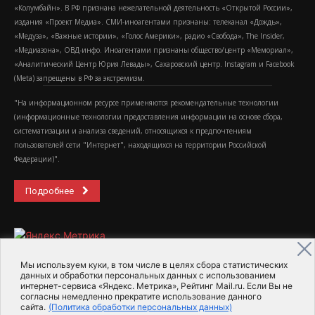
«Колумбайн». В РФ признана нежелательной деятельность «Открытой России»,
издания «Проект Медиа». СМИ-иноагентами признаны: телеканал «Дождь»,
«Медуза», «Важные истории», «Голос Америки», радио «Свобода», The Insider,
«Медиазона», ОВД-инфо. Иноагентами признаны общество/центр «Мемориал»,
«Аналитический Центр Юрия Левады», Сахаровский центр. Instagram и Facebook
(Metа) запрещены в РФ за экстремизм.
"На информационном ресурсе применяются рекомендательные технологии
(информационные технологии предоставления информации на основе сбора,
систематизации и анализа сведений, относящихся к предпочтениям
пользователей сети "Интернет", находящихся на территории Российской
Федерации)".
Подробнее
Мы используем куки, в том числе в целях сбора статистических
данных и обработки персональных данных с использованием
интернет-сервиса «Яндекс. Метрика», Рейтинг Mail.ru. Если Вы не
2015-2026- Информационное агентство МедиаПоток
согласны немедленно прекратите использование данного
сайта.
(Политика обработки персональных данных)