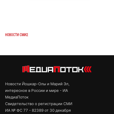
НОВОСТИ СМИ2
Новости Йошкар-Олы и Марий Эл,
интересное в России и мире - ИА
МедиаПоток
Свидетельство о регистрации СМИ
ИА № ФС 77 - 82389 от 30 декабря