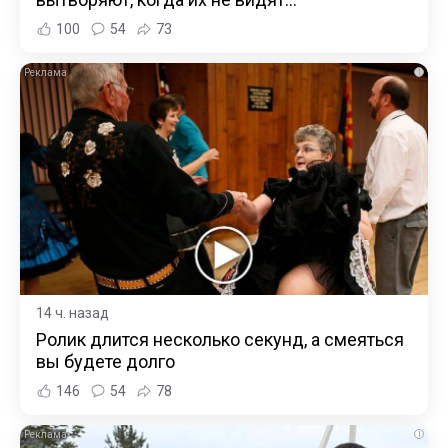
100
54
73
i
14 ч. назад
Ролик длится несколько секунд, а смеяться
вы будете долго
146
54
78
i