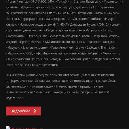
«Правый сектор», УНА-УНСО, УПА, «Тризуб им. Степана Бандеры», «Мизантропик
дивижн», «Меджлис крымскотатарского народа», движение «Артподготовка»,
общероссийская политическая партия «Воля», АУЕ, батальоны «Азов» и «Айдар».
Признаны террористическими и запрещены: «Движение Талибан», «Имарат
Кавказ», «Исламское государство» (ИГ, ИГИЛ), Джебхад-ан-Нусра, «АУМ Синрике»,
«Братья-мусульмане», «Аль-Каида в странах исламского Магриба», «Сеть»,
«Колумбайн». В РФ признана нежелательной деятельность «Открытой России»,
издания «Проект Медиа». СМИ-иноагентами признаны: телеканал «Дождь»,
«Медуза», «Важные истории», «Голос Америки», радио «Свобода», The Insider,
«Медиазона», ОВД-инфо. Иноагентами признаны общество/центр «Мемориал»,
«Аналитический Центр Юрия Левады», Сахаровский центр. Instagram и Facebook
(Metа) запрещены в РФ за экстремизм.
"На информационном ресурсе применяются рекомендательные технологии
(информационные технологии предоставления информации на основе сбора,
систематизации и анализа сведений, относящихся к предпочтениям
пользователей сети "Интернет", находящихся на территории Российской
Федерации)".
Подробнее