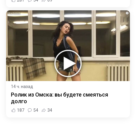
281
54
69
i
14 ч. назад
Ролик из Омска: вы будете смеяться
долго
187
54
34