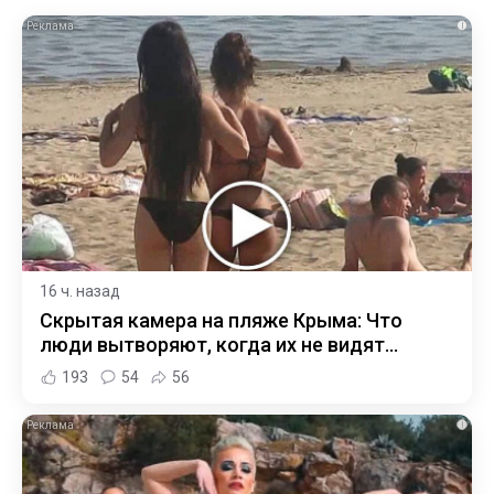
i
16 ч. назад
Скрытая камера на пляже Крыма: Что
люди вытворяют, когда их не видят...
193
54
56
i