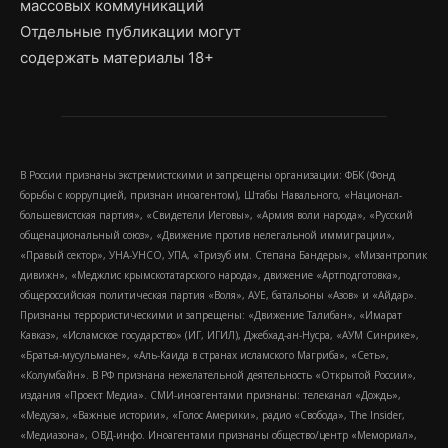
массовых коммуникаций
Отдельные публикации могут
содержать материалы 18+
В России признаны экстремистскими и запрещены организации: ФБК (Фонд
борьбы с коррупцией, признан иноагентом), Штабы Навального, «Национал-
большевистская партия», «Свидетели Иеговы», «Армия воли народа», «Русский
общенациональный союз», «Движение против нелегальной иммиграции»,
«Правый сектор», УНА-УНСО, УПА, «Тризуб им. Степана Бандеры», «Мизантропик
дивижн», «Меджлис крымскотатарского народа», движение «Артподготовка»,
общероссийская политическая партия «Воля», АУЕ, батальоны «Азов» и «Айдар».
Признаны террористическими и запрещены: «Движение Талибан», «Имарат
Кавказ», «Исламское государство» (ИГ, ИГИЛ), Джебхад-ан-Нусра, «АУМ Синрике»,
«Братья-мусульмане», «Аль-Каида в странах исламского Магриба», «Сеть»,
«Колумбайн». В РФ признана нежелательной деятельность «Открытой России»,
издания «Проект Медиа». СМИ-иноагентами признаны: телеканал «Дождь»,
«Медуза», «Важные истории», «Голос Америки», радио «Свобода», The Insider,
«Медиазона», ОВД-инфо. Иноагентами признаны общество/центр «Мемориал»,