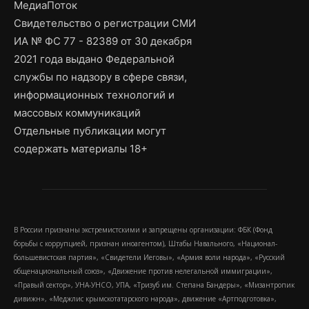
МедиаПоток
Свидетельство о регистрации СМИ
ИА № ФС 77 - 82389 от 30 декабря
2021 года выдано Федеральной
службы по надзору в сфере связи,
информационных технологий и
массовых коммуникаций
Отдельные публикации могут
содержать материалы 18+
В России признаны экстремистскими и запрещены организации: ФБК (Фонд
борьбы с коррупцией, признан иноагентом), Штабы Навального, «Национал-
большевистская партия», «Свидетели Иеговы», «Армия воли народа», «Русский
общенациональный союз», «Движение против нелегальной иммиграции»,
«Правый сектор», УНА-УНСО, УПА, «Тризуб им. Степана Бандеры», «Мизантропик
дивижн», «Меджлис крымскотатарского народа», движение «Артподготовка»,