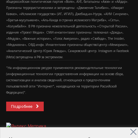
общероссийская политическая партия «Воля», АУЕ, батальоны «Азов» и «Айдар».
Признаны террористическими и запрещены: «Движение Талибан», «Имарат
Кавказ», «Исламское государство» (ИГ, ИГИЛ), Джебхад-ан-Нусра, «АУМ Синрике»,
«Братья-мусульмане», «Аль-Каида в странах исламского Магриба», «Сеть»,
«Колумбайн». В РФ признана нежелательной деятельность «Открытой России»,
издания «Проект Медиа». СМИ-иноагентами признаны: телеканал «Дождь»,
«Медуза», «Важные истории», «Голос Америки», радио «Свобода», The Insider,
«Медиазона», ОВД-инфо. Иноагентами признаны общество/центр «Мемориал»,
«Аналитический Центр Юрия Левады», Сахаровский центр. Instagram и Facebook
(Metа) запрещены в РФ за экстремизм.
"На информационном ресурсе применяются рекомендательные технологии
(информационные технологии предоставления информации на основе сбора,
систематизации и анализа сведений, относящихся к предпочтениям
пользователей сети "Интернет", находящихся на территории Российской
Федерации)".
Подробнее