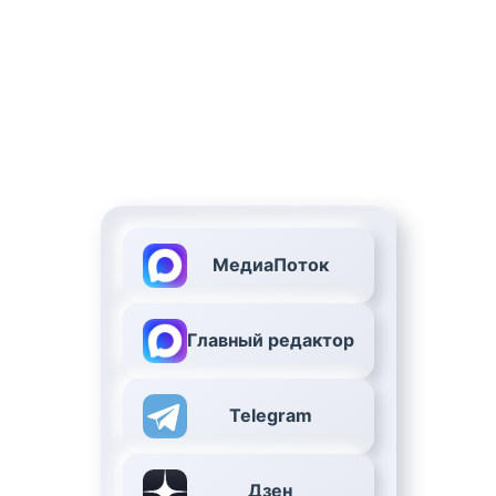
МедиаПоток
Главный редактор
Telegram
Дзен