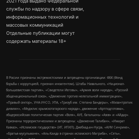
2021 года выдано Федеральной
службы по надзору в сфере связи,
информационных технологий и
массовых коммуникаций
Отдельные публикации могут
содержать материалы 18+
В России признаны экстремистскими и запрещены организации: ФБК (Фонд
борьбы с коррупцией, признан иноагентом), Штабы Навального, «Национал-
большевистская партия», «Свидетели Иеговы», «Армия воли народа», «Русский
общенациональный союз», «Движение против нелегальной иммиграции»,
«Правый сектор», УНА-УНСО, УПА, «Тризуб им. Степана Бандеры», «Мизантропик
дивижн», «Меджлис крымскотатарского народа», движение «Артподготовка»,
общероссийская политическая партия «Воля», АУЕ, батальоны «Азов» и «Айдар».
Признаны террористическими и запрещены: «Движение Талибан», «Имарат
Кавказ», «Исламское государство» (ИГ, ИГИЛ), Джебхад-ан-Нусра, «АУМ Синрике»,
«Братья-мусульмане», «Аль-Каида в странах исламского Магриба», «Сеть»,