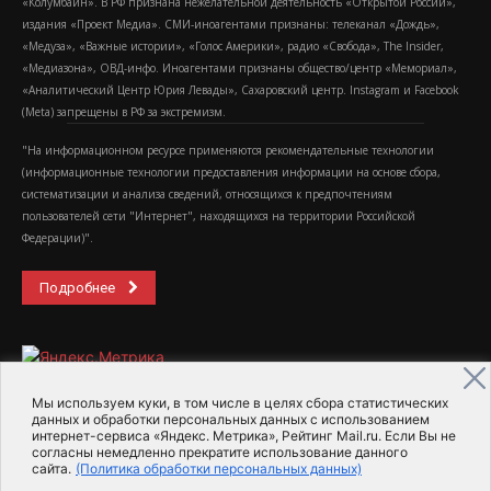
«Колумбайн». В РФ признана нежелательной деятельность «Открытой России»,
издания «Проект Медиа». СМИ-иноагентами признаны: телеканал «Дождь»,
«Медуза», «Важные истории», «Голос Америки», радио «Свобода», The Insider,
«Медиазона», ОВД-инфо. Иноагентами признаны общество/центр «Мемориал»,
«Аналитический Центр Юрия Левады», Сахаровский центр. Instagram и Facebook
(Metа) запрещены в РФ за экстремизм.
"На информационном ресурсе применяются рекомендательные технологии
(информационные технологии предоставления информации на основе сбора,
систематизации и анализа сведений, относящихся к предпочтениям
пользователей сети "Интернет", находящихся на территории Российской
Федерации)".
Подробнее
Мы используем куки, в том числе в целях сбора статистических
данных и обработки персональных данных с использованием
интернет-сервиса «Яндекс. Метрика», Рейтинг Mail.ru. Если Вы не
2015-2026- Информационное агентство МедиаПоток
согласны немедленно прекратите использование данного
сайта.
(Политика обработки персональных данных)