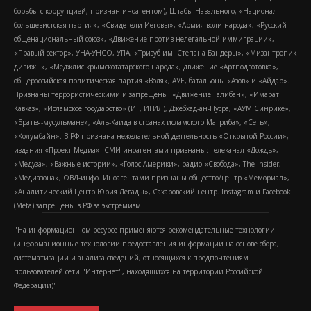
борьбы с коррупцией, признан иноагентом), Штабы Навального, «Национал-
большевистская партия», «Свидетели Иеговы», «Армия воли народа», «Русский
общенациональный союз», «Движение против нелегальной иммиграции»,
«Правый сектор», УНА-УНСО, УПА, «Тризуб им. Степана Бандеры», «Мизантропик
дивижн», «Меджлис крымскотатарского народа», движение «Артподготовка»,
общероссийская политическая партия «Воля», АУЕ, батальоны «Азов» и «Айдар».
Признаны террористическими и запрещены: «Движение Талибан», «Имарат
Кавказ», «Исламское государство» (ИГ, ИГИЛ), Джебхад-ан-Нусра, «АУМ Синрике»,
«Братья-мусульмане», «Аль-Каида в странах исламского Магриба», «Сеть»,
«Колумбайн». В РФ признана нежелательной деятельность «Открытой России»,
издания «Проект Медиа». СМИ-иноагентами признаны: телеканал «Дождь»,
«Медуза», «Важные истории», «Голос Америки», радио «Свобода», The Insider,
«Медиазона», ОВД-инфо. Иноагентами признаны общество/центр «Мемориал»,
«Аналитический Центр Юрия Левады», Сахаровский центр. Instagram и Facebook
(Metа) запрещены в РФ за экстремизм.
"На информационном ресурсе применяются рекомендательные технологии
(информационные технологии предоставления информации на основе сбора,
систематизации и анализа сведений, относящихся к предпочтениям
пользователей сети "Интернет", находящихся на территории Российской
Федерации)".