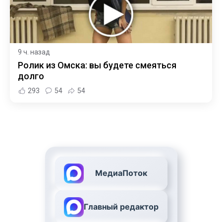
9 ч. назад
Ролик из Омска: вы будете смеяться
долго
293
54
54
МедиаПоток
Главный редактор