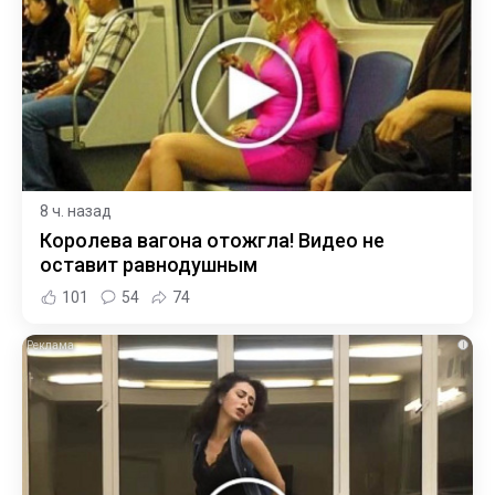
8 ч. назад
Королева вагона отожгла! Видео не
оставит равнодушным
101
54
74
i