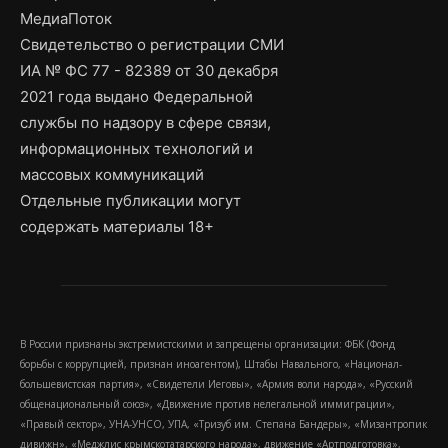
МедиаПоток
Свидетельство о регистрации СМИ
ИА № ФС 77 - 82389 от 30 декабря
2021 года выдано Федеральной
службы по надзору в сфере связи,
информационных технологий и
массовых коммуникаций
Отдельные публикации могут
содержать материалы 18+
В России признаны экстремистскими и запрещены организации: ФБК (Фонд
борьбы с коррупцией, признан иноагентом), Штабы Навального, «Национал-
большевистская партия», «Свидетели Иеговы», «Армия воли народа», «Русский
общенациональный союз», «Движение против нелегальной иммиграции»,
«Правый сектор», УНА-УНСО, УПА, «Тризуб им. Степана Бандеры», «Мизантропик
дивижн», «Меджлис крымскотатарского народа», движение «Артподготовка»,