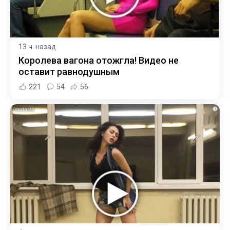
13 ч. назад
Королева вагона отожгла! Видео не
оставит равнодушным
221
54
56
i