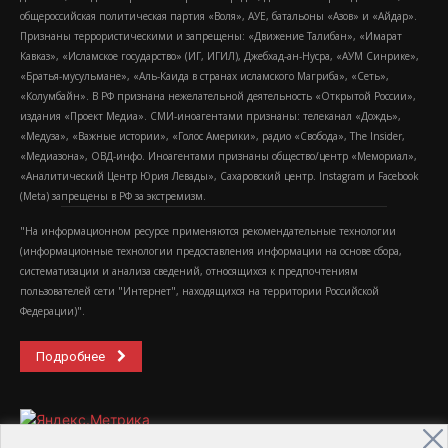
общероссийская политическая партия «Воля», АУЕ, батальоны «Азов» и «Айдар».
Признаны террористическими и запрещены: «Движение Талибан», «Имарат
Кавказ», «Исламское государство» (ИГ, ИГИЛ), Джебхад-ан-Нусра, «АУМ Синрике»,
«Братья-мусульмане», «Аль-Каида в странах исламского Магриба», «Сеть»,
«Колумбайн». В РФ признана нежелательной деятельность «Открытой России»,
издания «Проект Медиа». СМИ-иноагентами признаны: телеканал «Дождь»,
«Медуза», «Важные истории», «Голос Америки», радио «Свобода», The Insider,
«Медиазона», ОВД-инфо. Иноагентами признаны общество/центр «Мемориал»,
«Аналитический Центр Юрия Левады», Сахаровский центр. Instagram и Facebook
(Metа) запрещены в РФ за экстремизм.
"На информационном ресурсе применяются рекомендательные технологии
(информационные технологии предоставления информации на основе сбора,
систематизации и анализа сведений, относящихся к предпочтениям
пользователей сети "Интернет", находящихся на территории Российской
Федерации)".
Подробнее