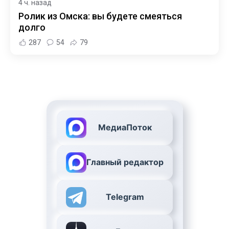
4 ч. назад
Ролик из Омска: вы будете смеяться
долго
287
54
79
МедиаПоток
Главный редактор
Telegram