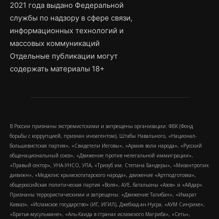
2021 года выдано Федеральной
службы по надзору в сфере связи,
информационных технологий и
массовых коммуникаций
Отдельные публикации могут
содержать материалы 18+
В России признаны экстремистскими и запрещены организации: ФБК (Фонд
борьбы с коррупцией, признан иноагентом), Штабы Навального, «Национал-
большевистская партия», «Свидетели Иеговы», «Армия воли народа», «Русский
общенациональный союз», «Движение против нелегальной иммиграции»,
«Правый сектор», УНА-УНСО, УПА, «Тризуб им. Степана Бандеры», «Мизантропик
дивижн», «Меджлис крымскотатарского народа», движение «Артподготовка»,
общероссийская политическая партия «Воля», АУЕ, батальоны «Азов» и «Айдар».
Признаны террористическими и запрещены: «Движение Талибан», «Имарат
Кавказ», «Исламское государство» (ИГ, ИГИЛ), Джебхад-ан-Нусра, «АУМ Синрике»,
«Братья-мусульмане», «Аль-Каида в странах исламского Магриба», «Сеть»,