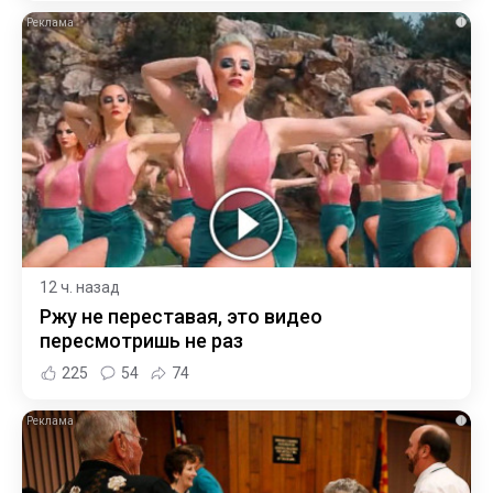
i
12 ч. назад
Ржу не переставая, это видео
пересмотришь не раз
225
54
74
i