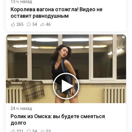
13 ч. назад
Королева вагона отожгла! Видео не
оставит равнодушным
265
54
46
i
24 ч. назад
Ролик из Омска: вы будете смеяться
долго
221
54
53