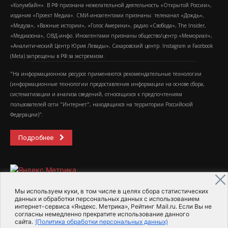
«Колумбайн». В РФ признана нежелательной деятельность «Открытой России»,
издания «Проект Медиа». СМИ-иноагентами признаны: телеканал «Дождь»,
«Медуза», «Важные истории», «Голос Америки», радио «Свобода», The Insider,
«Медиазона», ОВД-инфо. Иноагентами признаны общество/центр «Мемориал»,
«Аналитический Центр Юрия Левады», Сахаровский центр. Instagram и Facebook
(Metа) запрещены в РФ за экстремизм.
"На информационном ресурсе применяются рекомендательные технологии
(информационные технологии предоставления информации на основе сбора,
систематизации и анализа сведений, относящихся к предпочтениям
пользователей сети "Интернет", находящихся на территории Российской
Федерации)".
Подробнее
Мы используем куки, в том числе в целях сбора статистических
данных и обработки персональных данных с использованием
интернет-сервиса «Яндекс. Метрика», Рейтинг Mail.ru. Если Вы не
2015-2026- Информационное агентство МедиаПоток
согласны немедленно прекратите использование данного
сайта.
(Политика обработки персональных данных)