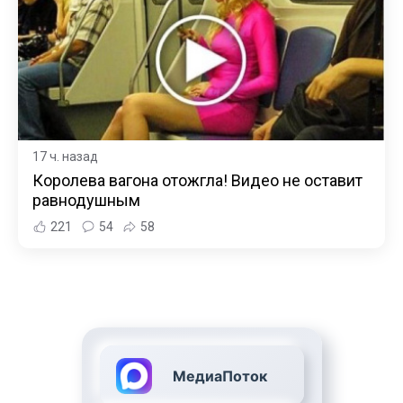
17 ч. назад
Королева вагона отожгла! Видео не оставит
равнодушным
221
54
58
МедиаПоток