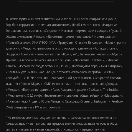
В России признаны экстремистскими и запрещены организации: ФБК (Фонд
борьбы с коррупцией, признан иноагентом), Штабы Навального, «Национал-
большевистская партия», «Свидетели Иеговы», «Армия воли народа», «Русский
общенациональный союз», «Движение против нелегальной иммиграции»,
«Правый сектор», УНА-УНСО, УПА, «Тризуб им. Степана Бандеры», «Мизантропик
дивижн», «Меджлис крымскотатарского народа», движение «Артподготовка»,
общероссийская политическая партия «Воля», АУЕ, батальоны «Азов» и «Айдар».
Признаны террористическими и запрещены: «Движение Талибан», «Имарат
Кавказ», «Исламское государство» (ИГ, ИГИЛ), Джебхад-ан-Нусра, «АУМ Синрике»,
«Братья-мусульмане», «Аль-Каида в странах исламского Магриба», «Сеть»,
«Колумбайн». В РФ признана нежелательной деятельность «Открытой России»,
издания «Проект Медиа». СМИ-иноагентами признаны: телеканал «Дождь»,
«Медуза», «Важные истории», «Голос Америки», радио «Свобода», The Insider,
«Медиазона», ОВД-инфо. Иноагентами признаны общество/центр «Мемориал»,
«Аналитический Центр Юрия Левады», Сахаровский центр. Instagram и Facebook
(Metа) запрещены в РФ за экстремизм.
"На информационном ресурсе применяются рекомендательные технологии
(информационные технологии предоставления информации на основе сбора,
систематизации и анализа сведений, относящихся к предпочтениям