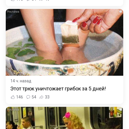
i
14 ч. назад
Этот трюк уничтожает грибок за 5 дней!
146
54
33
i