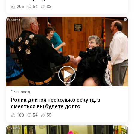
206
54
33
i
1 ч. назад
Ролик длится несколько секунд, а
смеяться вы будете долго
188
54
55
i