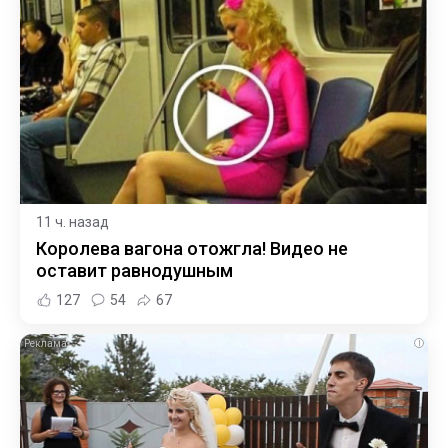
11 ч. назад
Королева вагона отожгла! Видео не
оставит равнодушным
127
54
67
i