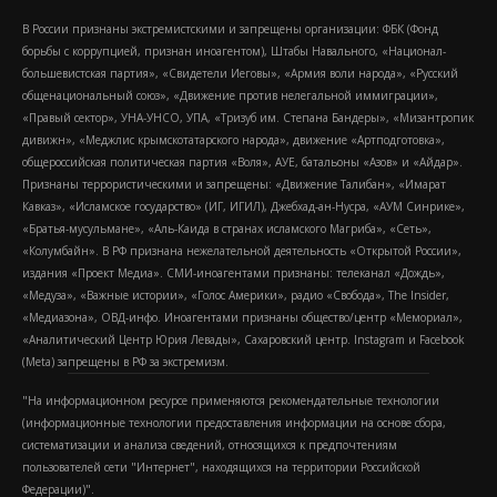
В России признаны экстремистскими и запрещены организации: ФБК (Фонд
борьбы с коррупцией, признан иноагентом), Штабы Навального, «Национал-
большевистская партия», «Свидетели Иеговы», «Армия воли народа», «Русский
общенациональный союз», «Движение против нелегальной иммиграции»,
«Правый сектор», УНА-УНСО, УПА, «Тризуб им. Степана Бандеры», «Мизантропик
дивижн», «Меджлис крымскотатарского народа», движение «Артподготовка»,
общероссийская политическая партия «Воля», АУЕ, батальоны «Азов» и «Айдар».
Признаны террористическими и запрещены: «Движение Талибан», «Имарат
Кавказ», «Исламское государство» (ИГ, ИГИЛ), Джебхад-ан-Нусра, «АУМ Синрике»,
«Братья-мусульмане», «Аль-Каида в странах исламского Магриба», «Сеть»,
«Колумбайн». В РФ признана нежелательной деятельность «Открытой России»,
издания «Проект Медиа». СМИ-иноагентами признаны: телеканал «Дождь»,
«Медуза», «Важные истории», «Голос Америки», радио «Свобода», The Insider,
«Медиазона», ОВД-инфо. Иноагентами признаны общество/центр «Мемориал»,
«Аналитический Центр Юрия Левады», Сахаровский центр. Instagram и Facebook
(Metа) запрещены в РФ за экстремизм.
"На информационном ресурсе применяются рекомендательные технологии
(информационные технологии предоставления информации на основе сбора,
систематизации и анализа сведений, относящихся к предпочтениям
пользователей сети "Интернет", находящихся на территории Российской
Федерации)".