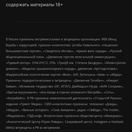
содержать материалы 18+
В России признаны экстремистскими и запрещены организации: ФБК (Фонд
борьбы с коррупцией, признан иноагентом), Штабы Навального, «Национал-
большевистская партия», «Свидетели Иеговы», «Армия воли народа», «Русский
общенациональный союз», «Движение против нелегальной иммиграции»,
«Правый сектор», УНА-УНСО, УПА, «Тризуб им. Степана Бандеры», «Мизантропик
дивижн», «Меджлис крымскотатарского народа», движение «Артподготовка»,
общероссийская политическая партия «Воля», АУЕ, батальоны «Азов» и «Айдар».
Признаны террористическими и запрещены: «Движение Талибан», «Имарат
Кавказ», «Исламское государство» (ИГ, ИГИЛ), Джебхад-ан-Нусра, «АУМ Синрике»,
«Братья-мусульмане», «Аль-Каида в странах исламского Магриба», «Сеть»,
«Колумбайн». В РФ признана нежелательной деятельность «Открытой России»,
издания «Проект Медиа». СМИ-иноагентами признаны: телеканал «Дождь»,
«Медуза», «Важные истории», «Голос Америки», радио «Свобода», The Insider,
«Медиазона», ОВД-инфо. Иноагентами признаны общество/центр «Мемориал»,
«Аналитический Центр Юрия Левады», Сахаровский центр. Instagram и Facebook
(Metа) запрещены в РФ за экстремизм.