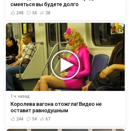
смеяться вы будете долго
248
54
38
i
1 ч. назад
Королева вагона отожгла! Видео не
оставит равнодушным
244
54
67