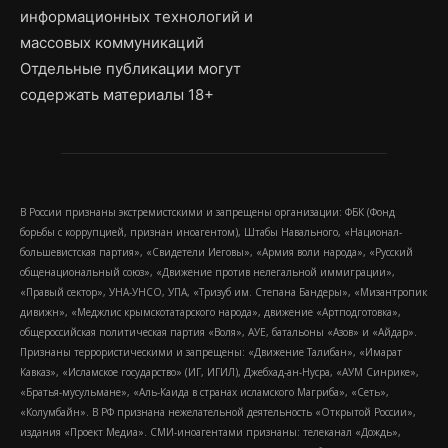
информационных технологий и
массовых коммуникаций
Отдельные публикации могут
содержать материалы 18+
В России признаны экстремистскими и запрещены организации: ФБК (Фонд
борьбы с коррупцией, признан иноагентом), Штабы Навального, «Национал-
большевистская партия», «Свидетели Иеговы», «Армия воли народа», «Русский
общенациональный союз», «Движение против нелегальной иммиграции»,
«Правый сектор», УНА-УНСО, УПА, «Тризуб им. Степана Бандеры», «Мизантропик
дивижн», «Меджлис крымскотатарского народа», движение «Артподготовка»,
общероссийская политическая партия «Воля», АУЕ, батальоны «Азов» и «Айдар».
Признаны террористическими и запрещены: «Движение Талибан», «Имарат
Кавказ», «Исламское государство» (ИГ, ИГИЛ), Джебхад-ан-Нусра, «АУМ Синрике»,
«Братья-мусульмане», «Аль-Каида в странах исламского Магриба», «Сеть»,
«Колумбайн». В РФ признана нежелательной деятельность «Открытой России»,
издания «Проект Медиа». СМИ-иноагентами признаны: телеканал «Дождь»,