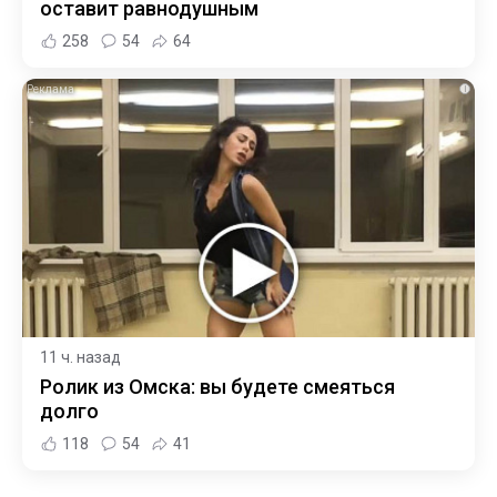
оставит равнодушным
258
54
64
i
11 ч. назад
Ролик из Омска: вы будете смеяться
долго
118
54
41