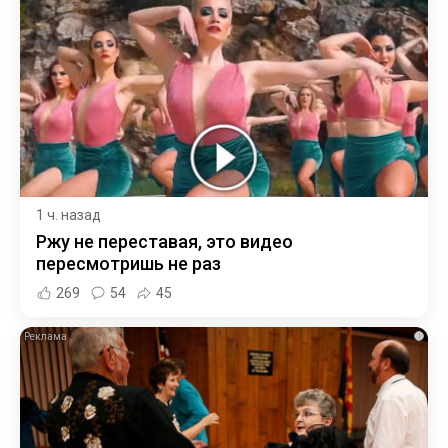
1 ч. назад
Ржу не переставая, это видео
пересмотришь не раз
269
54
45
i