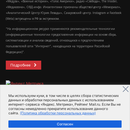
«Медуза», «Важные истории», «Голос Америки», радио «Свобода», The Insider,
«Медиазона», ОВД-инфо. Иноагентами признаны общество/центр «Мемориал»,
«Аналитический Центр Юрия Левады», Сахаровский центр. Instagram и Facebook
(Metа) запрещены в РФ за экстремизм.
"На информационном ресурсе применяются рекомендательные технологии
(информационные технологии предоставления информации на основе сбора,
систематизации и анализа сведений, относящихся к предпочтениям
пользователей сети "Интернет", находящихся на территории Российской
Федерации)".
Подробнее
Мы используем куки, в том числе в целях сбора статистических
данных и обработки персональных данных с использованием
интернет-сервиса «Яндекс. Метрика», Рейтинг Mail.ru. Если Вы не
2015-2026- Информационное агентство МедиаПоток
согласны немедленно прекратите использование данного
сайта.
(Политика обработки персональных данных)
Для справки
Об издании
Пользовательское соглашение
Согласен
Политика обработки персональных данных