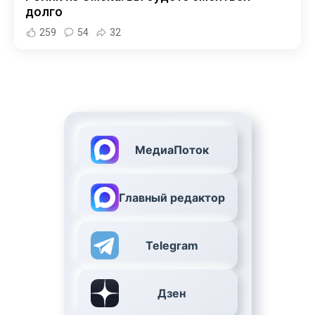
долго
259
54
32
МедиаПоток
Главный редактор
Telegram
Дзен