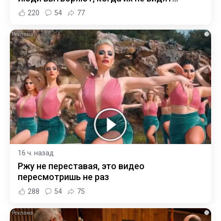
220
54
77
i
16 ч. назад
Ржу не переставая, это видео
пересмотришь не раз
288
54
75
i