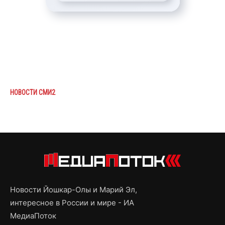
НОВОСТИ СМИ2
Новости Йошкар-Олы и Марий Эл,
интересное в России и мире - ИА
МедиаПоток