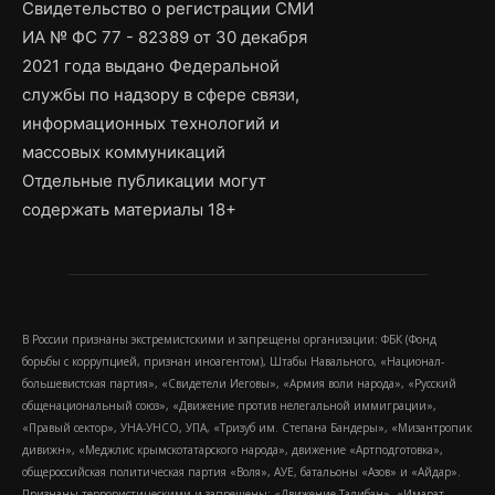
Свидетельство о регистрации СМИ
ИА № ФС 77 - 82389 от 30 декабря
2021 года выдано Федеральной
службы по надзору в сфере связи,
информационных технологий и
массовых коммуникаций
Отдельные публикации могут
содержать материалы 18+
В России признаны экстремистскими и запрещены организации: ФБК (Фонд
борьбы с коррупцией, признан иноагентом), Штабы Навального, «Национал-
большевистская партия», «Свидетели Иеговы», «Армия воли народа», «Русский
общенациональный союз», «Движение против нелегальной иммиграции»,
«Правый сектор», УНА-УНСО, УПА, «Тризуб им. Степана Бандеры», «Мизантропик
дивижн», «Меджлис крымскотатарского народа», движение «Артподготовка»,
общероссийская политическая партия «Воля», АУЕ, батальоны «Азов» и «Айдар».
Признаны террористическими и запрещены: «Движение Талибан», «Имарат