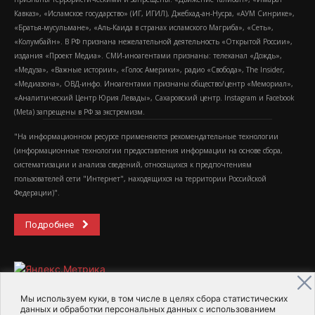
Кавказ», «Исламское государство» (ИГ, ИГИЛ), Джебхад-ан-Нусра, «АУМ Синрике»,
«Братья-мусульмане», «Аль-Каида в странах исламского Магриба», «Сеть»,
«Колумбайн». В РФ признана нежелательной деятельность «Открытой России»,
издания «Проект Медиа». СМИ-иноагентами признаны: телеканал «Дождь»,
«Медуза», «Важные истории», «Голос Америки», радио «Свобода», The Insider,
«Медиазона», ОВД-инфо. Иноагентами признаны общество/центр «Мемориал»,
«Аналитический Центр Юрия Левады», Сахаровский центр. Instagram и Facebook
(Metа) запрещены в РФ за экстремизм.
"На информационном ресурсе применяются рекомендательные технологии
(информационные технологии предоставления информации на основе сбора,
систематизации и анализа сведений, относящихся к предпочтениям
пользователей сети "Интернет", находящихся на территории Российской
Федерации)".
Подробнее
Мы используем куки, в том числе в целях сбора статистических
данных и обработки персональных данных с использованием