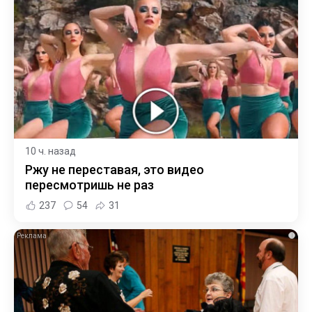
10 ч. назад
Ржу не переставая, это видео
пересмотришь не раз
237
54
31
i