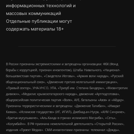
информационных технологий и
массовых коммуникаций
Отдельные публикации могут
содержать материалы 18+
В России признаны экстремистскими и запрещены организации: ФБК (Фонд
борьбы с коррупцией, признан иноагентом), Штабы Навального, «Национал-
большевистская партия», «Свидетели Иеговы», «Армия воли народа», «Русский
общенациональный союз», «Движение против нелегальной иммиграции»,
«Правый сектор», УНА-УНСО, УПА, «Тризуб им. Степана Бандеры», «Мизантропик
дивижн», «Меджлис крымскотатарского народа», движение «Артподготовка»,
общероссийская политическая партия «Воля», АУЕ, батальоны «Азов» и «Айдар».
Признаны террористическими и запрещены: «Движение Талибан», «Имарат
Кавказ», «Исламское государство» (ИГ, ИГИЛ), Джебхад-ан-Нусра, «АУМ Синрике»,
«Братья-мусульмане», «Аль-Каида в странах исламского Магриба», «Сеть»,
«Колумбайн». В РФ признана нежелательной деятельность «Открытой России»,
издания «Проект Медиа». СМИ-иноагентами признаны: телеканал «Дождь»,