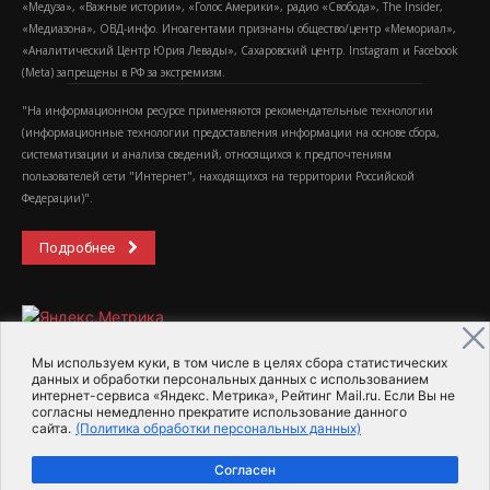
«Медуза», «Важные истории», «Голос Америки», радио «Свобода», The Insider,
«Медиазона», ОВД-инфо. Иноагентами признаны общество/центр «Мемориал»,
«Аналитический Центр Юрия Левады», Сахаровский центр. Instagram и Facebook
(Metа) запрещены в РФ за экстремизм.
"На информационном ресурсе применяются рекомендательные технологии
(информационные технологии предоставления информации на основе сбора,
систематизации и анализа сведений, относящихся к предпочтениям
пользователей сети "Интернет", находящихся на территории Российской
Федерации)".
Подробнее
Мы используем куки, в том числе в целях сбора статистических
данных и обработки персональных данных с использованием
интернет-сервиса «Яндекс. Метрика», Рейтинг Mail.ru. Если Вы не
2015-2026- Информационное агентство МедиаПоток
согласны немедленно прекратите использование данного
сайта.
(Политика обработки персональных данных)
Для справки
Об издании
Пользовательское соглашение
Согласен
Политика обработки персональных данных