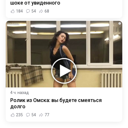
шоке от увиденного
184
54
68
i
4 ч. назад
Ролик из Омска: вы будете смеяться
долго
235
54
77