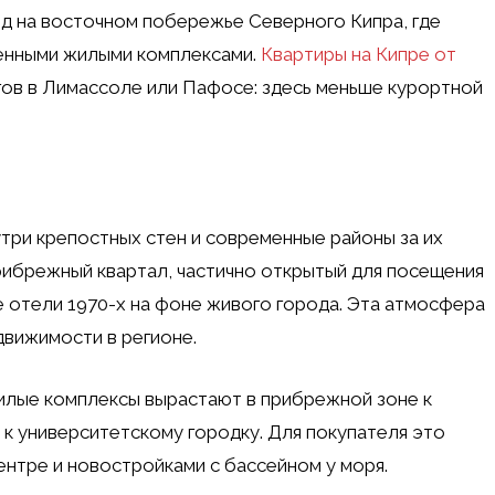
од на восточном побережье Северного Кипра, где
енными жилыми комплексами.
Квартиры на Кипре от
гов в Лимассоле или Пафосе: здесь меньше курортной
утри крепостных стен и современные районы за их
ибрежный квартал, частично открытый для посещения
 отели 1970-х на фоне живого города. Эта атмосфера
движимости в регионе.
илые комплексы вырастают в прибрежной зоне к
 к университетскому городку. Для покупателя это
нтре и новостройками с бассейном у моря.