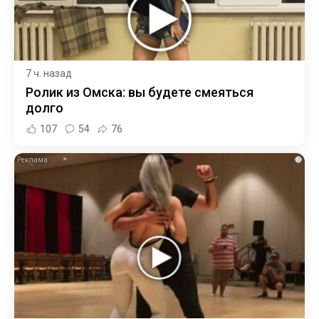
7 ч. назад
Ролик из Омска: вы будете смеяться
долго
107
54
76
i