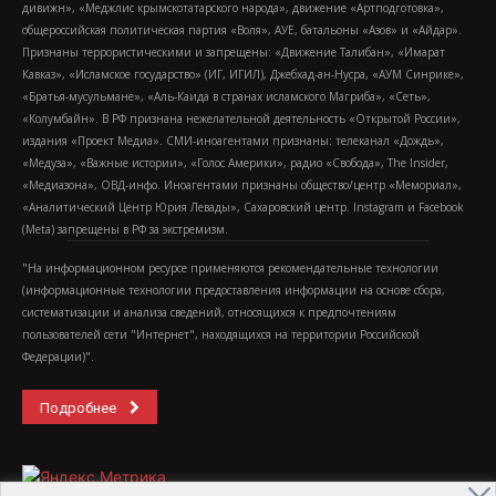
дивижн», «Меджлис крымскотатарского народа», движение «Артподготовка»,
общероссийская политическая партия «Воля», АУЕ, батальоны «Азов» и «Айдар».
Признаны террористическими и запрещены: «Движение Талибан», «Имарат
Кавказ», «Исламское государство» (ИГ, ИГИЛ), Джебхад-ан-Нусра, «АУМ Синрике»,
«Братья-мусульмане», «Аль-Каида в странах исламского Магриба», «Сеть»,
«Колумбайн». В РФ признана нежелательной деятельность «Открытой России»,
издания «Проект Медиа». СМИ-иноагентами признаны: телеканал «Дождь»,
«Медуза», «Важные истории», «Голос Америки», радио «Свобода», The Insider,
«Медиазона», ОВД-инфо. Иноагентами признаны общество/центр «Мемориал»,
«Аналитический Центр Юрия Левады», Сахаровский центр. Instagram и Facebook
(Metа) запрещены в РФ за экстремизм.
"На информационном ресурсе применяются рекомендательные технологии
(информационные технологии предоставления информации на основе сбора,
систематизации и анализа сведений, относящихся к предпочтениям
пользователей сети "Интернет", находящихся на территории Российской
Федерации)".
Подробнее