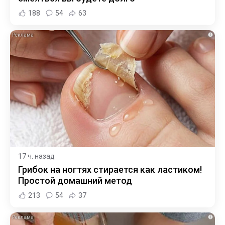
188
54
63
i
17 ч. назад
Грибок на ногтях стирается как ластиком!
Простой домашний метод
213
54
37
i