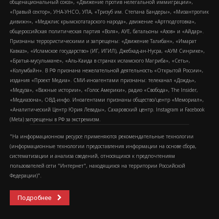
общенациональный союз», «Движение против нелегальной иммиграции»,
«Правый сектор», УНА-УНСО, УПА, «Тризуб им. Степана Бандеры», «Мизантропик
дивижн», «Меджлис крымскотатарского народа», движение «Артподготовка»,
общероссийская политическая партия «Воля», АУЕ, батальоны «Азов» и «Айдар».
Признаны террористическими и запрещены: «Движение Талибан», «Имарат
Кавказ», «Исламское государство» (ИГ, ИГИЛ), Джебхад-ан-Нусра, «АУМ Синрике»,
«Братья-мусульмане», «Аль-Каида в странах исламского Магриба», «Сеть»,
«Колумбайн». В РФ признана нежелательной деятельность «Открытой России»,
издания «Проект Медиа». СМИ-иноагентами признаны: телеканал «Дождь»,
«Медуза», «Важные истории», «Голос Америки», радио «Свобода», The Insider,
«Медиазона», ОВД-инфо. Иноагентами признаны общество/центр «Мемориал»,
«Аналитический Центр Юрия Левады», Сахаровский центр. Instagram и Facebook
(Metа) запрещены в РФ за экстремизм.
"На информационном ресурсе применяются рекомендательные технологии
(информационные технологии предоставления информации на основе сбора,
систематизации и анализа сведений, относящихся к предпочтениям
пользователей сети "Интернет", находящихся на территории Российской
Федерации)".
Подробнее