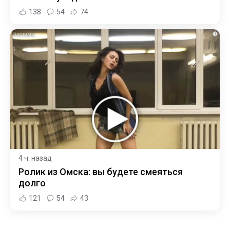
138
54
74
i
4 ч. назад
Ролик из Омска: вы будете смеяться
долго
121
54
43