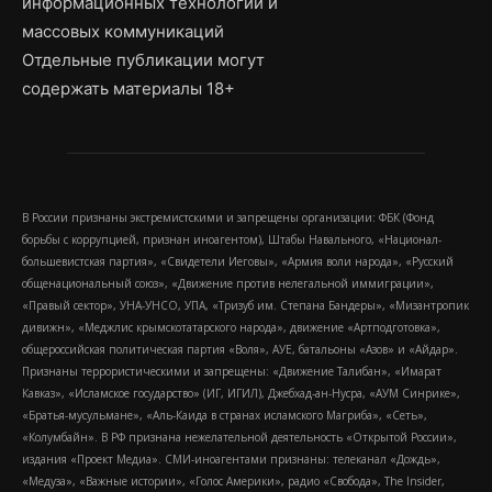
информационных технологий и
массовых коммуникаций
Отдельные публикации могут
содержать материалы 18+
В России признаны экстремистскими и запрещены организации: ФБК (Фонд
борьбы с коррупцией, признан иноагентом), Штабы Навального, «Национал-
большевистская партия», «Свидетели Иеговы», «Армия воли народа», «Русский
общенациональный союз», «Движение против нелегальной иммиграции»,
«Правый сектор», УНА-УНСО, УПА, «Тризуб им. Степана Бандеры», «Мизантропик
дивижн», «Меджлис крымскотатарского народа», движение «Артподготовка»,
общероссийская политическая партия «Воля», АУЕ, батальоны «Азов» и «Айдар».
Признаны террористическими и запрещены: «Движение Талибан», «Имарат
Кавказ», «Исламское государство» (ИГ, ИГИЛ), Джебхад-ан-Нусра, «АУМ Синрике»,
«Братья-мусульмане», «Аль-Каида в странах исламского Магриба», «Сеть»,
«Колумбайн». В РФ признана нежелательной деятельность «Открытой России»,
издания «Проект Медиа». СМИ-иноагентами признаны: телеканал «Дождь»,
«Медуза», «Важные истории», «Голос Америки», радио «Свобода», The Insider,