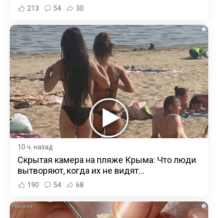
213
54
30
i
10 ч. назад
Скрытая камера на пляже Крыма: Что люди
вытворяют, когда их не видят...
190
54
68
i