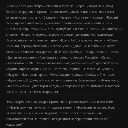
В России признаны экстремистскими и запрещены организации: ФБК (Фонд
борьбы с коррупцией, признан иноагентом), Штабы Навального, «Национал-
большевистская партия», «Свидетели Иеговы», «Армия воли народа», «Русский
общенациональный союз», «Движение против нелегальной иммиграции»,
«Правый сектор», УНА-УНСО, УПА, «Тризуб им. Степана Бандеры», «Мизантропик
дивижн», «Меджлис крымскотатарского народа», движение «Артподготовка»,
общероссийская политическая партия «Воля», АУЕ, батальоны «Азов» и «Айдар».
Признаны террористическими и запрещены: «Движение Талибан», «Имарат
Кавказ», «Исламское государство» (ИГ, ИГИЛ), Джебхад-ан-Нусра, «АУМ Синрике»,
«Братья-мусульмане», «Аль-Каида в странах исламского Магриба», «Сеть»,
«Колумбайн». В РФ признана нежелательной деятельность «Открытой России»,
издания «Проект Медиа». СМИ-иноагентами признаны: телеканал «Дождь»,
«Медуза», «Важные истории», «Голос Америки», радио «Свобода», The Insider,
«Медиазона», ОВД-инфо. Иноагентами признаны общество/центр «Мемориал»,
«Аналитический Центр Юрия Левады», Сахаровский центр. Instagram и Facebook
(Metа) запрещены в РФ за экстремизм.
"На информационном ресурсе применяются рекомендательные технологии
(информационные технологии предоставления информации на основе сбора,
систематизации и анализа сведений, относящихся к предпочтениям
пользователей сети "Интернет", находящихся на территории Российской
Федерации)".