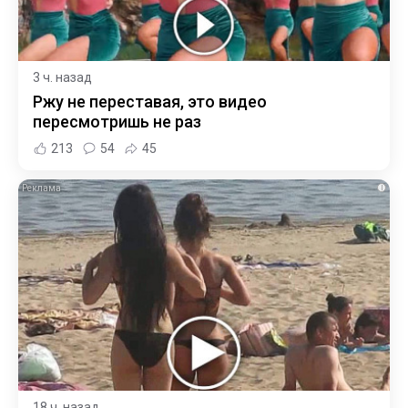
3 ч. назад
Ржу не переставая, это видео
пересмотришь не раз
213
54
45
i
18 ч. назад