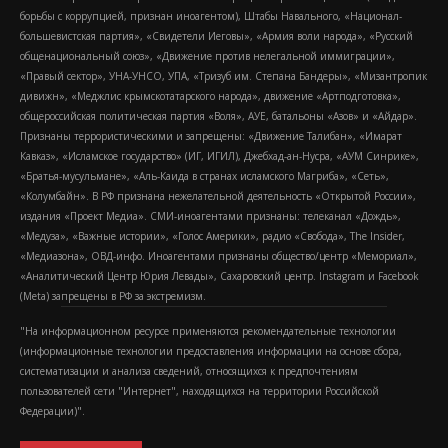
борьбы с коррупцией, признан иноагентом), Штабы Навального, «Национал-
большевистская партия», «Свидетели Иеговы», «Армия воли народа», «Русский
общенациональный союз», «Движение против нелегальной иммиграции»,
«Правый сектор», УНА-УНСО, УПА, «Тризуб им. Степана Бандеры», «Мизантропик
дивижн», «Меджлис крымскотатарского народа», движение «Артподготовка»,
общероссийская политическая партия «Воля», АУЕ, батальоны «Азов» и «Айдар».
Признаны террористическими и запрещены: «Движение Талибан», «Имарат
Кавказ», «Исламское государство» (ИГ, ИГИЛ), Джебхад-ан-Нусра, «АУМ Синрике»,
«Братья-мусульмане», «Аль-Каида в странах исламского Магриба», «Сеть»,
«Колумбайн». В РФ признана нежелательной деятельность «Открытой России»,
издания «Проект Медиа». СМИ-иноагентами признаны: телеканал «Дождь»,
«Медуза», «Важные истории», «Голос Америки», радио «Свобода», The Insider,
«Медиазона», ОВД-инфо. Иноагентами признаны общество/центр «Мемориал»,
«Аналитический Центр Юрия Левады», Сахаровский центр. Instagram и Facebook
(Metа) запрещены в РФ за экстремизм.
"На информационном ресурсе применяются рекомендательные технологии
(информационные технологии предоставления информации на основе сбора,
систематизации и анализа сведений, относящихся к предпочтениям
пользователей сети "Интернет", находящихся на территории Российской
Федерации)".