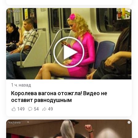
i
1 ч. назад
Королева вагона отожгла! Видео не
оставит равнодушным
149
54
49
i