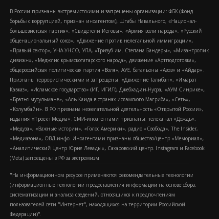
В России признаны экстремистскими и запрещены организации: ФБК (Фонд
борьбы с коррупцией, признан иноагентом), Штабы Навального, «Национал-
большевистская партия», «Свидетели Иеговы», «Армия воли народа», «Русский
общенациональный союз», «Движение против нелегальной иммиграции»,
«Правый сектор», УНА-УНСО, УПА, «Тризуб им. Степана Бандеры», «Мизантропик
дивижн», «Меджлис крымскотатарского народа», движение «Артподготовка»,
общероссийская политическая партия «Воля», АУЕ, батальоны «Азов» и «Айдар».
Признаны террористическими и запрещены: «Движение Талибан», «Имарат
Кавказ», «Исламское государство» (ИГ, ИГИЛ), Джебхад-ан-Нусра, «АУМ Синрике»,
«Братья-мусульмане», «Аль-Каида в странах исламского Магриба», «Сеть»,
«Колумбайн». В РФ признана нежелательной деятельность «Открытой России»,
издания «Проект Медиа». СМИ-иноагентами признаны: телеканал «Дождь»,
«Медуза», «Важные истории», «Голос Америки», радио «Свобода», The Insider,
«Медиазона», ОВД-инфо. Иноагентами признаны общество/центр «Мемориал»,
«Аналитический Центр Юрия Левады», Сахаровский центр. Instagram и Facebook
(Metа) запрещены в РФ за экстремизм.
"На информационном ресурсе применяются рекомендательные технологии
(информационные технологии предоставления информации на основе сбора,
систематизации и анализа сведений, относящихся к предпочтениям
пользователей сети "Интернет", находящихся на территории Российской
Федерации)".