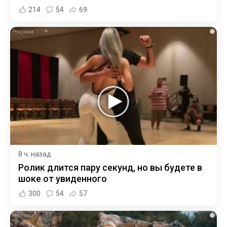
214
54
69
i
8 ч. назад
Ролик длится пару секунд, но вы будете в
шоке от увиденного
300
54
57
i