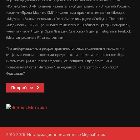
«Колумбайн». В РФ признана нежелательной деятельность «Открытой России»,
издания «Проект Медиа». СМИ-иноагентами признаны: телеканал «Дождь»,
«Медуза», «Важные истории», «Голос Америки», радио «Свобода», The Insider,
«Медиазона», ОВД-инфо. Иноагентами признаны общество/центр «Мемориал»,
«Аналитический Центр Юрия Левады», Сахаровский центр. Instagram и Facebook
(Metа) запрещены в РФ за экстремизм.
"На информационном ресурсе применяются рекомендательные технологии
(информационные технологии предоставления информации на основе сбора,
систематизации и анализа сведений, относящихся к предпочтениям
пользователей сети "Интернет", находящихся на территории Российской
Федерации)".
Подробнее
2015-2026- Информационное агентство МедиаПоток