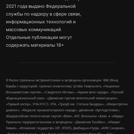
2021 года выдано Федеральной
службы по надзору в сфере связи,
информационных технологий и
массовых коммуникаций
Отдельные публикации могут
содержать материалы 18+
В России признаны экстремистскими и запрещены организации: ФБК (Фонд
борьбы с коррупцией, признан иноагентом), Штабы Навального, «Национал-
большевистская партия», «Свидетели Иеговы», «Армия воли народа», «Русский
общенациональный союз», «Движение против нелегальной иммиграции»,
«Правый сектор», УНА-УНСО, УПА, «Тризуб им. Степана Бандеры», «Мизантропик
дивижн», «Меджлис крымскотатарского народа», движение «Артподготовка»,
общероссийская политическая партия «Воля», АУЕ, батальоны «Азов» и «Айдар».
Признаны террористическими и запрещены: «Движение Талибан», «Имарат
Кавказ», «Исламское государство» (ИГ, ИГИЛ), Джебхад-ан-Нусра, «АУМ Синрике»,
«Братья-мусульмане», «Аль-Каида в странах исламского Магриба», «Сеть»,