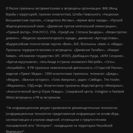
В России признаны экстремистскими и запрещены организации: ФБК (Фонд
борьбы с коррупцией, признан иноагентом), Штабы Навального, «Национал-
большевистская партия», «Свидетели Иеговы», «Армия воли народа», «Русский
общенациональный союз», «Движение против нелегальной иммиграции»,
«Правый сектор», УНА-УНСО, УПА, «Тризуб им. Степана Бандеры», «Мизантропик
дивижн», «Меджлис крымскотатарского народа», движение «Артподготовка»,
общероссийская политическая партия «Воля», АУЕ, батальоны «Азов» и «Айдар».
Признаны террористическими и запрещены: «Движение Талибан», «Имарат
Кавказ», «Исламское государство» (ИГ, ИГИЛ), Джебхад-ан-Нусра, «АУМ Синрике»,
«Братья-мусульмане», «Аль-Каида в странах исламского Магриба», «Сеть»,
«Колумбайн». В РФ признана нежелательной деятельность «Открытой России»,
издания «Проект Медиа». СМИ-иноагентами признаны: телеканал «Дождь»,
«Медуза», «Важные истории», «Голос Америки», радио «Свобода», The Insider,
«Медиазона», ОВД-инфо. Иноагентами признаны общество/центр «Мемориал»,
«Аналитический Центр Юрия Левады», Сахаровский центр. Instagram и Facebook
(Metа) запрещены в РФ за экстремизм.
"На информационном ресурсе применяются рекомендательные технологии
(информационные технологии предоставления информации на основе сбора,
систематизации и анализа сведений, относящихся к предпочтениям
пользователей сети "Интернет", находящихся на территории Российской
Федерации)".