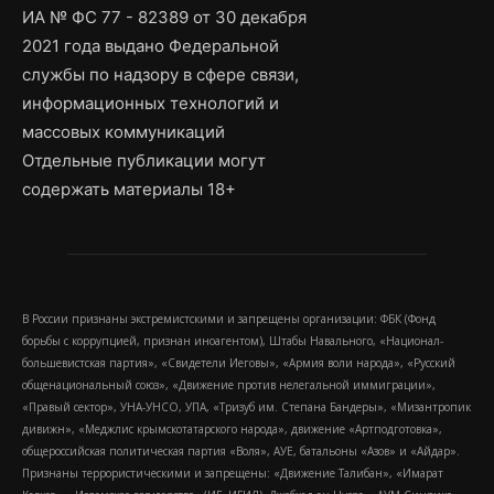
ИА № ФС 77 - 82389 от 30 декабря
2021 года выдано Федеральной
службы по надзору в сфере связи,
информационных технологий и
массовых коммуникаций
Отдельные публикации могут
содержать материалы 18+
В России признаны экстремистскими и запрещены организации: ФБК (Фонд
борьбы с коррупцией, признан иноагентом), Штабы Навального, «Национал-
большевистская партия», «Свидетели Иеговы», «Армия воли народа», «Русский
общенациональный союз», «Движение против нелегальной иммиграции»,
«Правый сектор», УНА-УНСО, УПА, «Тризуб им. Степана Бандеры», «Мизантропик
дивижн», «Меджлис крымскотатарского народа», движение «Артподготовка»,
общероссийская политическая партия «Воля», АУЕ, батальоны «Азов» и «Айдар».
Признаны террористическими и запрещены: «Движение Талибан», «Имарат