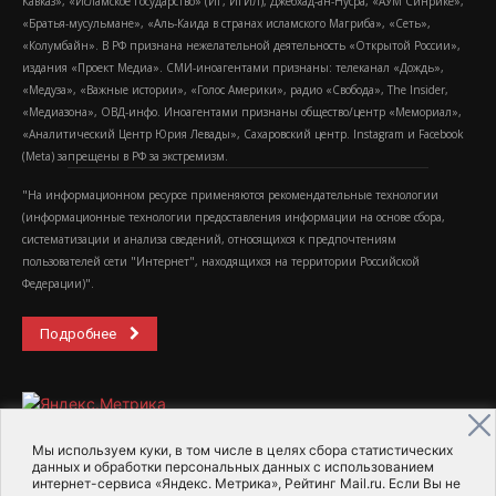
Кавказ», «Исламское государство» (ИГ, ИГИЛ), Джебхад-ан-Нусра, «АУМ Синрике»,
«Братья-мусульмане», «Аль-Каида в странах исламского Магриба», «Сеть»,
«Колумбайн». В РФ признана нежелательной деятельность «Открытой России»,
издания «Проект Медиа». СМИ-иноагентами признаны: телеканал «Дождь»,
«Медуза», «Важные истории», «Голос Америки», радио «Свобода», The Insider,
«Медиазона», ОВД-инфо. Иноагентами признаны общество/центр «Мемориал»,
«Аналитический Центр Юрия Левады», Сахаровский центр. Instagram и Facebook
(Metа) запрещены в РФ за экстремизм.
"На информационном ресурсе применяются рекомендательные технологии
(информационные технологии предоставления информации на основе сбора,
систематизации и анализа сведений, относящихся к предпочтениям
пользователей сети "Интернет", находящихся на территории Российской
Федерации)".
Подробнее
Мы используем куки, в том числе в целях сбора статистических
данных и обработки персональных данных с использованием
интернет-сервиса «Яндекс. Метрика», Рейтинг Mail.ru. Если Вы не