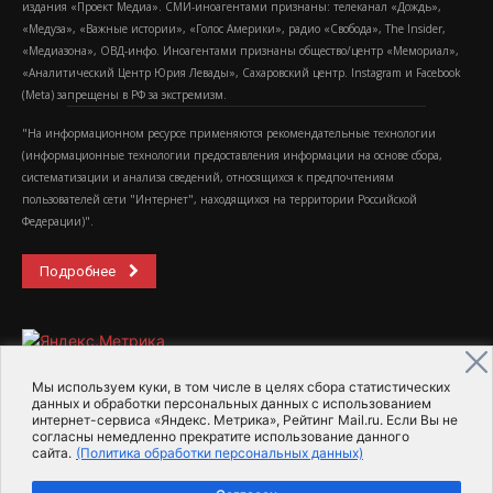
издания «Проект Медиа». СМИ-иноагентами признаны: телеканал «Дождь»,
«Медуза», «Важные истории», «Голос Америки», радио «Свобода», The Insider,
«Медиазона», ОВД-инфо. Иноагентами признаны общество/центр «Мемориал»,
«Аналитический Центр Юрия Левады», Сахаровский центр. Instagram и Facebook
(Metа) запрещены в РФ за экстремизм.
"На информационном ресурсе применяются рекомендательные технологии
(информационные технологии предоставления информации на основе сбора,
систематизации и анализа сведений, относящихся к предпочтениям
пользователей сети "Интернет", находящихся на территории Российской
Федерации)".
Подробнее
Мы используем куки, в том числе в целях сбора статистических
данных и обработки персональных данных с использованием
интернет-сервиса «Яндекс. Метрика», Рейтинг Mail.ru. Если Вы не
2015-2026- Информационное агентство МедиаПоток
согласны немедленно прекратите использование данного
сайта.
(Политика обработки персональных данных)
Для справки
Об издании
Пользовательское соглашение