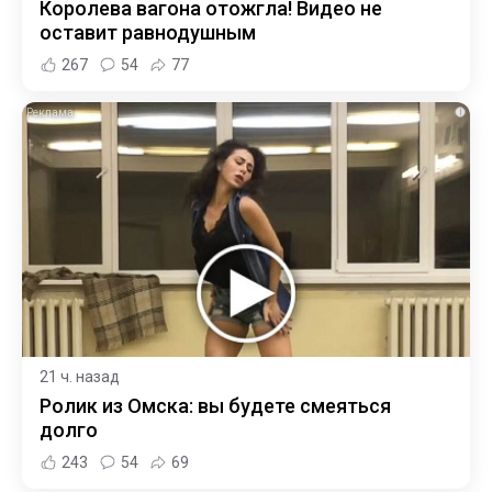
Королева вагона отожгла! Видео не
оставит равнодушным
267
54
77
i
21 ч. назад
Ролик из Омска: вы будете смеяться
долго
243
54
69