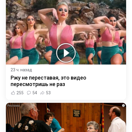
23 ч. назад
Ржу не переставая, это видео
пересмотришь не раз
255
54
53
i