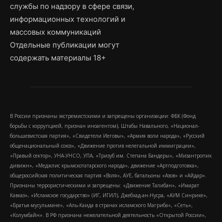
службы по надзору в сфере связи,
информационных технологий и
массовых коммуникаций
Отдельные публикации могут
содержать материалы 18+
В России признаны экстремистскими и запрещены организации: ФБК (Фонд
борьбы с коррупцией, признан иноагентом), Штабы Навального, «Национал-
большевистская партия», «Свидетели Иеговы», «Армия воли народа», «Русский
общенациональный союз», «Движение против нелегальной иммиграции»,
«Правый сектор», УНА-УНСО, УПА, «Тризуб им. Степана Бандеры», «Мизантропик
дивижн», «Меджлис крымскотатарского народа», движение «Артподготовка»,
общероссийская политическая партия «Воля», АУЕ, батальоны «Азов» и «Айдар».
Признаны террористическими и запрещены: «Движение Талибан», «Имарат
Кавказ», «Исламское государство» (ИГ, ИГИЛ), Джебхад-ан-Нусра, «АУМ Синрике»,
«Братья-мусульмане», «Аль-Каида в странах исламского Магриба», «Сеть»,
«Колумбайн». В РФ признана нежелательной деятельность «Открытой России»,