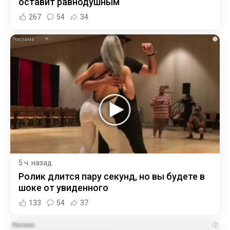
оставит равнодушным
267
54
34
i
5 ч. назад
Ролик длится пару секунд, но вы будете в
шоке от увиденного
133
54
37
i