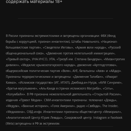
содержать материалы 18+
В России признаны экстремистскими и запрещены организации: ФБК (Фонд
борьбы с коррупцией, признан иноагентом), Штабы Навального, «Национал-
большевистская партия», «Свидетели Иеговы», «Армия воли народа», «Русский
общенациональный союз», «Движение против нелегальной иммиграции»,
«Правый сектор», УНА-УНСО, УПА, «Тризуб им. Степана Бандеры», «Мизантропик
дивижн», «Меджлис крымскотатарского народа», движение «Артподготовка»,
общероссийская политическая партия «Воля», АУЕ, батальоны «Азов» и «Айдар».
Признаны террористическими и запрещены: «Движение Талибан», «Имарат
Кавказ», «Исламское государство» (ИГ, ИГИЛ), Джебхад-ан-Нусра, «АУМ Синрике»,
«Братья-мусульмане», «Аль-Каида в странах исламского Магриба», «Сеть»,
«Колумбайн». В РФ признана нежелательной деятельность «Открытой России»,
издания «Проект Медиа». СМИ-иноагентами признаны: телеканал «Дождь»,
«Медуза», «Важные истории», «Голос Америки», радио «Свобода», The Insider,
«Медиазона», ОВД-инфо. Иноагентами признаны общество/центр «Мемориал»,
«Аналитический Центр Юрия Левады», Сахаровский центр. Instagram и Facebook
(Metа) запрещены в РФ за экстремизм.