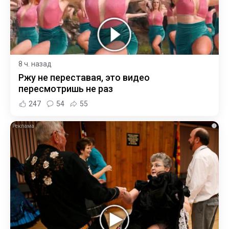
8 ч. назад
Ржу не переставая, это видео
пересмотришь не раз
247
54
55
i