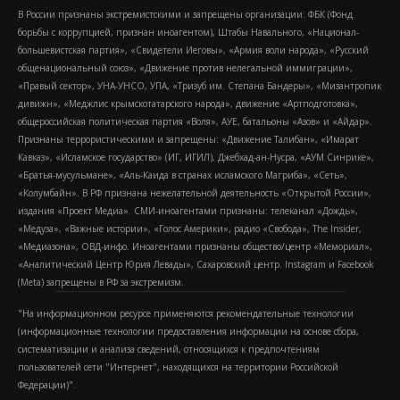
В России признаны экстремистскими и запрещены организации: ФБК (Фонд
борьбы с коррупцией, признан иноагентом), Штабы Навального, «Национал-
большевистская партия», «Свидетели Иеговы», «Армия воли народа», «Русский
общенациональный союз», «Движение против нелегальной иммиграции»,
«Правый сектор», УНА-УНСО, УПА, «Тризуб им. Степана Бандеры», «Мизантропик
дивижн», «Меджлис крымскотатарского народа», движение «Артподготовка»,
общероссийская политическая партия «Воля», АУЕ, батальоны «Азов» и «Айдар».
Признаны террористическими и запрещены: «Движение Талибан», «Имарат
Кавказ», «Исламское государство» (ИГ, ИГИЛ), Джебхад-ан-Нусра, «АУМ Синрике»,
«Братья-мусульмане», «Аль-Каида в странах исламского Магриба», «Сеть»,
«Колумбайн». В РФ признана нежелательной деятельность «Открытой России»,
издания «Проект Медиа». СМИ-иноагентами признаны: телеканал «Дождь»,
«Медуза», «Важные истории», «Голос Америки», радио «Свобода», The Insider,
«Медиазона», ОВД-инфо. Иноагентами признаны общество/центр «Мемориал»,
«Аналитический Центр Юрия Левады», Сахаровский центр. Instagram и Facebook
(Metа) запрещены в РФ за экстремизм.
"На информационном ресурсе применяются рекомендательные технологии
(информационные технологии предоставления информации на основе сбора,
систематизации и анализа сведений, относящихся к предпочтениям
пользователей сети "Интернет", находящихся на территории Российской
Федерации)".