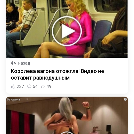
4 ч. назад
Королева вагона отожгла! Видео не
оставит равнодушным
237
54
49
i